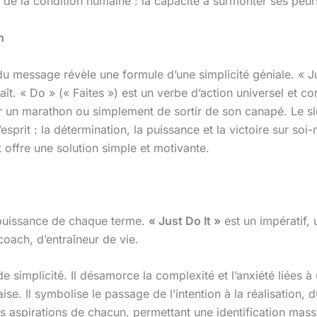
de la condition humaine : la capacité à surmonter ses peurs 
n
du message révèle une formule d’une simplicité géniale. « Ju
raît. « Do » (« Faites ») est un verbe d’action universel et c
rir un marathon ou simplement de sortir de son canapé. Le s
esprit : la détermination, la puissance et la victoire sur soi
t offre une solution simple et motivante.
puissance de chaque terme.
« Just Do It »
est un impératif,
coach, d’entraîneur de vie.
 simplicité. Il désamorce la complexité et l’anxiété liées à 
ise. Il symbolise le passage de l’intention à la réalisation, du
des aspirations de chacun, permettant une identification mass