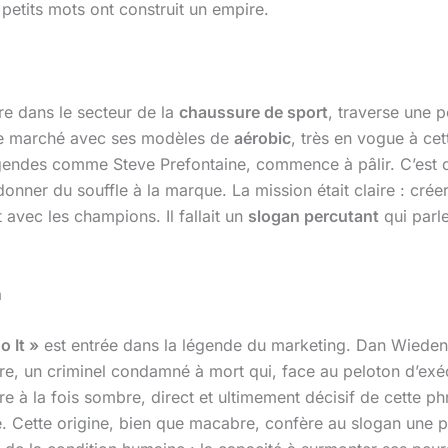
etits mots ont construit un empire.
ère dans le secteur de la
chaussure de sport
, traverse une 
 le marché avec ses modèles de
aérobic
, très en vogue à cet
égendes comme Steve Prefontaine, commence à pâlir. C’est 
nner du souffle à la marque. La mission était claire : cré
 avec les champions. Il fallait un
slogan percutant
qui parl
n
o It »
est entrée dans la légende du marketing. Dan Wieden, 
re, un criminel condamné à mort qui, face au peloton d’exécut
e à la fois sombre, direct et ultimement décisif de cette phr
e. Cette origine, bien que macabre, confère au slogan une p