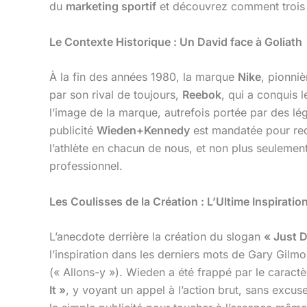
du
marketing sportif
et découvrez comment trois p
Le Contexte Historique : Un David face à Goliath
À la fin des années 1980, la marque
Nike
, pionni
par son rival de toujours,
Reebok
, qui a conquis
l’image de la marque, autrefois portée par des l
publicité
Wieden+Kennedy
est mandatée pour redo
l’athlète en chacun de nous, et non plus seulement
professionnel.
Les Coulisses de la Création : L’Ultime Inspiratio
L’anecdote derrière la création du slogan
« Just D
l’inspiration dans les derniers mots de Gary Gilmo
(« Allons-y »). Wieden a été frappé par le caractèr
It »
, y voyant un appel à l’action brut, sans excus