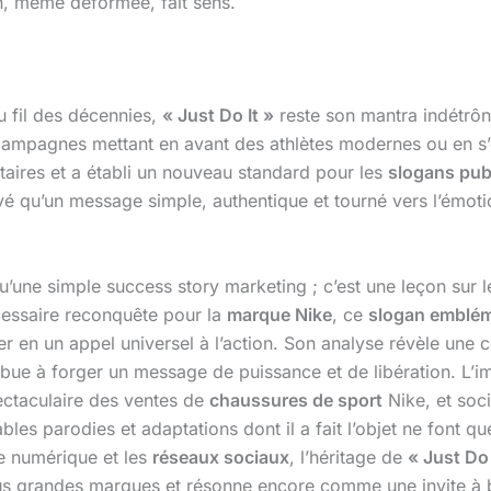
n, même déformée, fait sens.
u fil des décennies,
« Just Do It »
reste son mantra indétrônab
campagnes mettant en avant des athlètes modernes ou en s’
citaires et a établi un nouveau standard pour les
slogans publ
uvé qu’un message simple, authentique et tourné vers l’émoti
u’une simple success story marketing ; c’est une leçon sur 
cessaire reconquête pour la
marque Nike
, ce
slogan emblé
 en un appel universel à l’action. Son analyse révèle une 
ribue à forger un message de puissance et de libération. L’i
ectaculaire des ventes de
chaussures de sport
Nike, et soci
s parodies et adaptations dont il a fait l’objet ne font que
e numérique et les
réseaux sociaux
, l’héritage de
« Just Do 
s grandes marques et résonne encore comme une invite à bris