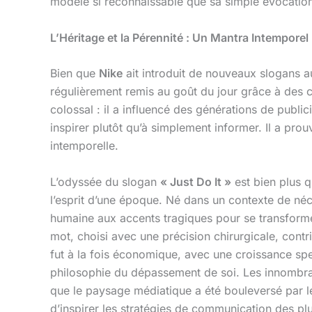
modèle si reconnaissable que sa simple évocatio
L’Héritage et la Pérennité : Un Mantra Intemporel
Bien que
Nike
ait introduit de nouveaux slogans a
régulièrement remis au goût du jour grâce à des 
colossal : il a influencé des générations de publi
inspirer plutôt qu’à simplement informer. Il a pro
intemporelle.
L’odyssée du slogan
« Just Do It »
est bien plus q
l’esprit d’une époque. Né dans un contexte de né
humaine aux accents tragiques pour se transformer
mot, choisi avec une précision chirurgicale, cont
fut à la fois économique, avec une croissance sp
philosophie du dépassement de soi. Les innombrable
que le paysage médiatique a été bouleversé par l
d’inspirer les stratégies de communication des plu