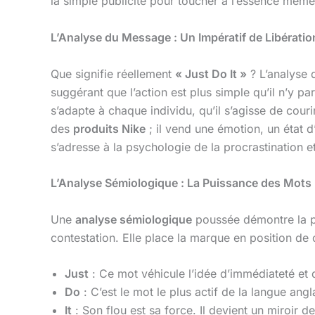
la simple publicité pour toucher à l’essence même 
L’Analyse du Message : Un Impératif de Libératio
Que signifie réellement
« Just Do It »
? L’analyse 
suggérant que l’action est plus simple qu’il n’y pa
s’adapte à chaque individu, qu’il s’agisse de cou
des
produits Nike
; il vend une émotion, un état d’
s’adresse à la psychologie de la procrastination e
L’Analyse Sémiologique : La Puissance des Mots
Une
analyse sémiologique
poussée démontre la 
contestation. Elle place la marque en position de 
Just
: Ce mot véhicule l’idée d’immédiateté et de
Do
: C’est le mot le plus actif de la langue angla
It
: Son flou est sa force. Il devient un miroir 