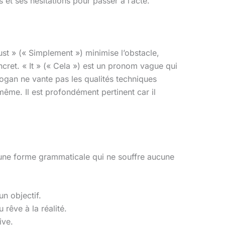
et ses hésitations pour passer à l’acte.
st » (« Simplement ») minimise l’obstacle,
oncret. « It » (« Cela ») est un pronom vague qui
logan ne vante pas les qualités techniques
-même. Il est profondément pertinent car il
 une forme grammaticale qui ne souffre aucune
un objectif.
 rêve à la réalité.
ive.