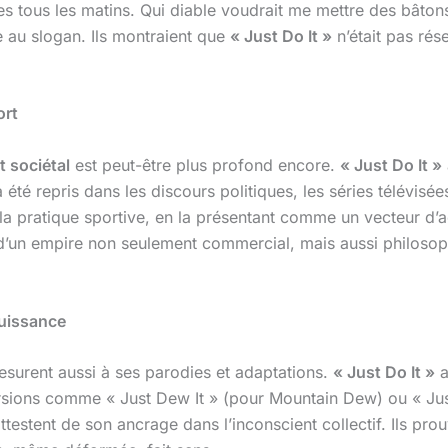
es tous les matins. Qui diable voudrait me mettre des bâtons 
 au slogan. Ils montraient que
« Just Do It »
n’était pas rése
ort
t sociétal
est peut-être plus profond encore.
« Just Do It »
a été repris dans les discours politiques, les séries télévis
r la pratique sportive, en la présentant comme un vecteur 
’un empire non seulement commercial, mais aussi philosophi
Puissance
esurent aussi à ses parodies et adaptations.
« Just Do It »
a
sions comme « Just Dew It » (pour Mountain Dew) ou « Just 
 attestent de son ancrage dans l’inconscient collectif. Ils p