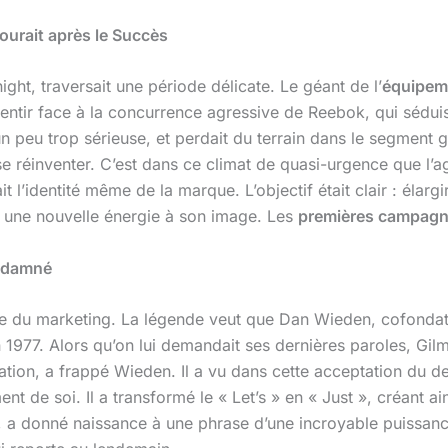
ourait après le Succès
ight, traversait une période délicate. Le géant de l’
équipeme
lentir face à la concurrence agressive de Reebok, qui sédu
peu trop sérieuse, et perdait du terrain dans le segment gra
se réinventer. C’est dans ce climat de quasi-urgence que l’
l’identité même de la marque. L’objectif était clair : élargi
er une nouvelle énergie à son image. Les
premières campag
ondamné
e du marketing. La légende veut que Dan Wieden, cofondateu
77. Alors qu’on lui demandait ses dernières paroles, Gilmor
ation, a frappé Wieden. Il a vu dans cette acceptation du de
 de soi. Il a transformé le « Let’s » en « Just », créant ain
 a donné naissance à une phrase d’une incroyable puissance