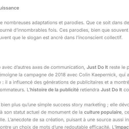
Puissance
e nombreuses adaptations et parodies. Que ce soit dans des
ourné d’innombrables fois. Ces parodies, bien que souvent 
vent que le slogan est ancré dans l’inconscient collectif.
té avec d’autres axes de communication,
Just Do It
reste le p
moigne la campagne de 2018 avec Colin Kaepernick, qui a r
 : il a influencé des générations de publicitaires et a mont
sommateurs. L’
histoire de la publicité
retiendra
Just Do It
co
 bien plus qu’une simple success story marketing ; elle dév
à son statut actuel de monument de la
culture populaire
, c
lle. L’anecdote de sa création, puisant à une source aussi 
ntre un choix de mots d’une redoutable efficacité. L’
impac