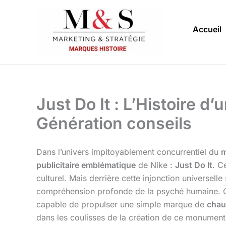
Aller
au
Accueil
contenu
Just Do It : L’Histoire d
Génération conseils
Dans l’univers impitoyablement concurrentiel du
m
publicitaire emblématique
de Nike :
Just Do It
. C
culturel. Mais derrière cette injonction universell
compréhension profonde de la psyché humaine. Co
capable de propulser une simple marque de
chau
dans les coulisses de la création de ce monumen