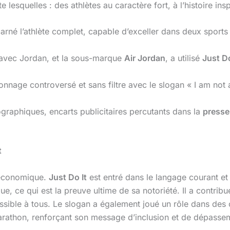
lesquelles : des athlètes au caractère fort, à l’histoire insp
né l’athlète complet, capable d’exceller dans deux sports p
 avec Jordan, et la sous-marque
Air Jordan
, a utilisé
Just Do
nnage controversé et sans filtre avec le slogan « I am not
ographiques, encarts publicitaires percutants dans la
presse
t
 économique.
Just Do It
est entré dans le langage courant et
, ce qui est la preuve ultime de sa notoriété. Il a contribu
sible à tous. Le slogan a également joué un rôle dans des
rathon, renforçant son message d’inclusion et de dépassem