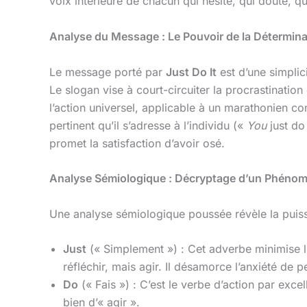
voix intérieure de chacun qui hésite, qui doute, q
Analyse du Message : Le Pouvoir de la Détermina
Le message porté par
Just Do It
est d’une simplic
Le slogan vise à court-circuiter la procrastination
l’action universel, applicable à un marathonien co
pertinent qu’il s’adresse à l’individu («
You
just do 
promet la satisfaction d’avoir osé.
Analyse Sémiologique : Décryptage d’un Phénom
Une analyse sémiologique poussée révèle la pui
Just
(« Simplement ») : Cet adverbe minimise l’o
réfléchir, mais agir. Il désamorce l’anxiété de 
Do
(« Fais ») : C’est le verbe d’action par excel
bien d’« agir ».