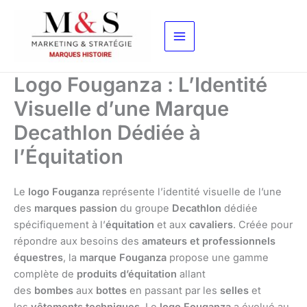
Aller
au
contenu
Logo Fouganza : L’Identité
Visuelle d’une Marque
Decathlon Dédiée à
l’Équitation
Le
logo Fouganza
représente l’identité visuelle de l’une
des
marques passion
du groupe
Decathlon
dédiée
spécifiquement à l’
équitation
et aux
cavaliers
. Créée pour
répondre aux besoins des
amateurs et professionnels
équestres
, la
marque Fouganza
propose une gamme
complète de
produits d’équitation
allant
des
bombes
aux
bottes
en passant par les
selles
et