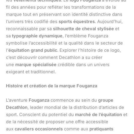
les
vêtements techniques
. Le
logo Fouganza
a évolué au
fil des années pour refléter les transformations de la
marque tout en préservant son identité distinctive dans
l’univers très codifié des
sports équestres
. Aujourd’hui,
reconnaissable par sa
silhouette de cheval stylisée
et
sa
typographie dynamique
, l’emblème Fouganza
symbolise l’accessibilité et la qualité dans le secteur de
l’
équitation grand public
. Explorer l’histoire de ce logo,
c’est découvrir comment Decathlon a su créer
une
marque spécialisée
crédible dans un univers
exigeant et traditionnel.
Histoire et création de la marque Fouganza
L’aventure
Fouganza
commence au sein du
groupe
Decathlon
, leader mondial de la distribution d’articles de
sport. Conscient du potentiel du
marché de l’équitation
et
de la nécessité de proposer une offre accessible
aux
cavaliers occasionnels
comme aux
pratiquants