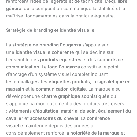
renforcent l’idée de légèreté et de technicité. L’
équilibre
général
de la composition communique la stabilité et la
maîtrise, fondamentales dans la pratique équestre.
Stratégie de branding et identité visuelle
La
stratégie de branding Fouganza
s’appuie sur
une
identité visuelle cohérente
qui se décline sur
l’ensemble des
produits équestres
et des
supports de
communication
. Le
logo Fouganza
constitue le point
d’ancrage d’un système visuel complet incluant
les
emballages
, les
étiquettes produits
, la
signalétique en
magasin
et la
communication digitale
. La marque a su
développer une
chartre graphique sophistiquée
qui
s’applique harmonieusement à des produits très divers
:
vêtements d’équitation
,
matériel de soin
,
équipement du
cavalier
et
accessoires du cheval
. La
cohérence
visuelle
maintenue depuis des années a
considérablement renforcé la
notoriété de la marque
et