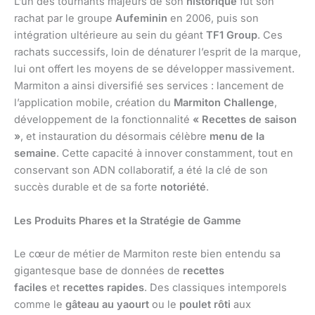
L’un des tournants majeurs de son
historique
fut son
rachat par le groupe
Aufeminin
en 2006, puis son
intégration ultérieure au sein du géant
TF1 Group
. Ces
rachats successifs, loin de dénaturer l’esprit de la marque,
lui ont offert les moyens de se développer massivement.
Marmiton a ainsi diversifié ses services : lancement de
l’application mobile, création du
Marmiton Challenge
,
développement de la fonctionnalité
« Recettes de saison
»
, et instauration du désormais célèbre
menu de la
semaine
. Cette capacité à innover constamment, tout en
conservant son ADN collaboratif, a été la clé de son
succès durable et de sa forte
notoriété
.
Les Produits Phares et la Stratégie de Gamme
Le cœur de métier de Marmiton reste bien entendu sa
gigantesque base de données de
recettes
faciles
et
recettes rapides
. Des classiques intemporels
comme le
gâteau au yaourt
ou le
poulet rôti
aux