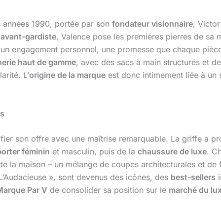
 années 1990, portée par son
fondateur visionnaire
, Victo
 avant-gardiste
, Valence pose les premières pierres de sa 
est un engagement personnel, une promesse que chaque pièce
erie haut de gamme
, avec des sacs à main structurés et de
arité. L’
origine de la marque
est donc intimement liée à un s
ts
ifier son offre avec une maîtrise remarquable. La griffe a p
porter féminin
et masculin, puis de la
chaussure de luxe
. C
e la maison – un mélange de coupes architecturales et de flu
 L’Audacieuse », sont devenus des icônes, des
best-sellers
i
Marque Par V
de consolider sa position sur le
marché du lu