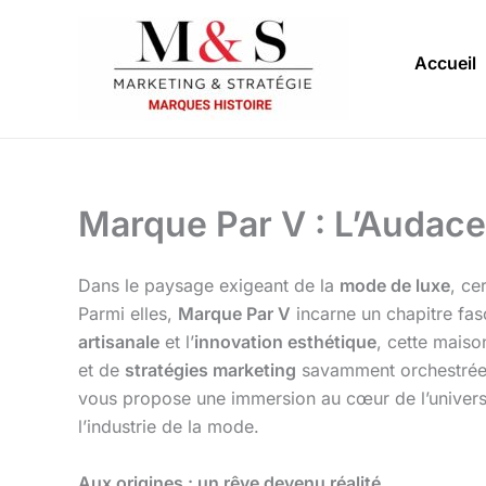
Aller
au
Accueil
contenu
Marque Par V : L’Audace 
Dans le paysage exigeant de la
mode de luxe
, ce
Parmi elles,
Marque Par V
incarne un chapitre fas
artisanale
et l’
innovation esthétique
, cette mais
et de
stratégies marketing
savamment orchestrées,
vous propose une immersion au cœur de l’univer
l’industrie de la mode.
Aux origines : un rêve devenu réalité