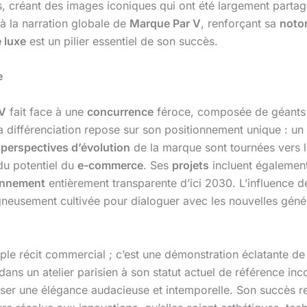
s, créant des images iconiques qui ont été largement partag
 à la narration globale de
Marque Par V
, renforçant sa
notor
 luxe
est un pilier essentiel de son succès.
e
 V
fait face à une
concurrence
féroce, composée de géants
a différenciation repose sur son positionnement unique : un
s
perspectives d’évolution
de la marque sont tournées vers l
 du potentiel du
e-commerce
. Ses
projets
incluent égalemen
onnement
entièrement transparente d’ici 2030. L’influence d
igneusement cultivée pour dialoguer avec les nouvelles génér
ple récit commercial ; c’est une démonstration éclatante de
ans un atelier parisien à son statut actuel de référence in
oser une élégance audacieuse et intemporelle. Son succès rep