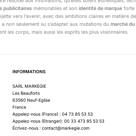
re résolue aux innovations, qu’elles soient esthétiques, t
publicitaires
mémorables et son
identité de marque
forte 
ojette vers l’avenir, avec des ambitions claires en matière
V
a non seulement su s’adapter aux mutations du
marché du 
ent les corps, mais aussi les esprits les plus visionnaires.
INFORMATIONS
SARL MARKEGIE
Les Beauforts
63560 Neuf-Eglise
France
Appelez-nous (France) : 04 73 85 53 53
Appelez-nous (Etranger): 00 33 473 85 53 53
Écrivez-nous : contact@markegie.com