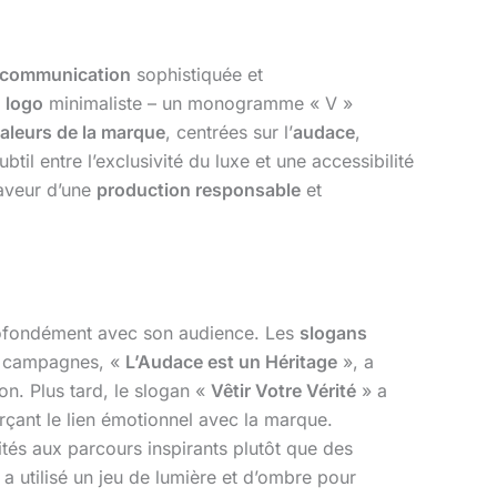
e communication
sophistiquée et
n
logo
minimaliste – un monogramme « V »
aleurs de la marque
, centrées sur l’
audace
,
btil entre l’exclusivité du luxe et une accessibilité
aveur d’une
production responsable
et
profondément avec son audience. Les
slogans
es campagnes, «
L’Audace est un Héritage
», a
n. Plus tard, le slogan «
Vêtir Votre Vérité
» a
rçant le lien émotionnel avec la marque.
és aux parcours inspirants plutôt que des
 a utilisé un jeu de lumière et d’ombre pour