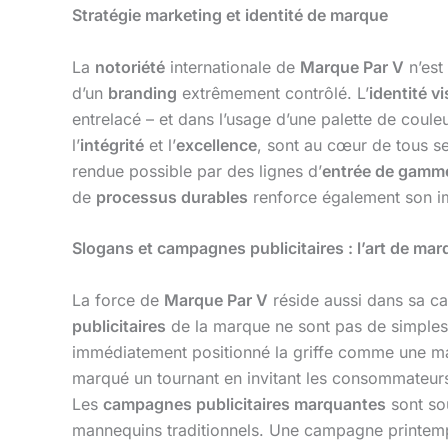
Stratégie marketing et identité de marque
La
notoriété
internationale de
Marque Par V
n’est 
d’un
branding
extrêmement contrôlé. L’
identité vi
entrelacé – et dans l’usage d’une palette de couleu
l’
intégrité
et l’
excellence
, sont au cœur de tous 
rendue possible par des lignes d’
entrée de gamm
de
processus durables
renforce également son im
Slogans et campagnes publicitaires : l’art de marq
La force de
Marque Par V
réside aussi dans sa c
publicitaires
de la marque ne sont pas de simples
immédiatement positionné la griffe comme une mai
marqué un tournant en invitant les consommateurs 
Les
campagnes publicitaires marquantes
sont so
mannequins traditionnels. Une campagne printemp