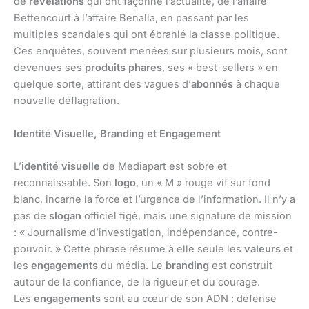
de
révélations
qui ont façonné l’actualité, de l’affaire
Bettencourt à l’affaire Benalla, en passant par les
multiples scandales qui ont ébranlé la classe politique.
Ces enquêtes, souvent menées sur plusieurs mois, sont
devenues ses
produits phares
, ses « best-sellers » en
quelque sorte, attirant des vagues d’
abonnés
à chaque
nouvelle déflagration.
Identité Visuelle, Branding et Engagement
L’
identité visuelle
de Mediapart est sobre et
reconnaissable. Son
logo
, un « M » rouge vif sur fond
blanc, incarne la force et l’urgence de l’information. Il n’y a
pas de
slogan
officiel figé, mais une signature de mission
: « Journalisme d’investigation, indépendance, contre-
pouvoir. » Cette phrase résume à elle seule les
valeurs
et
les
engagements
du média. Le
branding
est construit
autour de la confiance, de la rigueur et du courage.
Les
engagements
sont au cœur de son ADN : défense