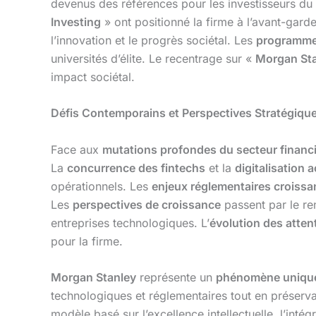
devenus des références pour les investisseurs du
Investing
» ont positionné la firme à l’avant-gar
l’innovation et le progrès sociétal. Les
programme
universités d’élite. Le recentrage sur «
Morgan Sta
impact sociétal.
Défis Contemporains et Perspectives Stratégiqu
Face aux
mutations profondes du secteur financ
La
concurrence des fintechs
et la
digitalisation 
opérationnels. Les
enjeux réglementaires croissa
Les
perspectives de croissance
passent par le re
entreprises technologiques. L’
évolution des atten
pour la firme.
Morgan Stanley
représente un
phénomène uniqu
technologiques et réglementaires tout en préser
modèle basé sur l’excellence intellectuelle, l’inté