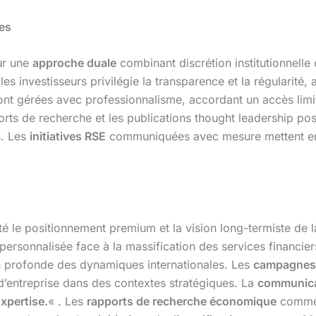
es
ur une
approche duale
combinant discrétion institutionnelle et
es investisseurs privilégie la transparence et la régularité, a
nt gérées avec professionnalisme, accordant un accès limité 
orts de recherche et les publications thought leadership 
s. Les
initiatives RSE
communiquées avec mesure mettent en 
té le positionnement premium et la vision long-termiste de l
personnalisée face à la massification des services financie
profonde des dynamiques internationales. Les
campagnes i
d’entreprise dans des contextes stratégiques. La
communica
Expertise.
« . Les
rapports de recherche économique
comm