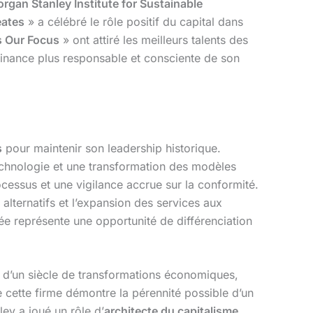
rgan Stanley Institute for Sustainable
eates
» a célébré le rôle positif du capital dans
s Our Focus
» ont attiré les meilleurs talents des
 finance plus responsable et consciente de son
s
pour maintenir son leadership historique.
echnologie et une transformation des modèles
essus et une vigilance accrue sur la conformité.
alternatifs et l’expansion des services aux
ée représente une opportunité de différenciation
s d’un siècle de transformations économiques,
 cette firme démontre la pérennité possible d’un
ley a joué un rôle d’
architecte du capitalisme