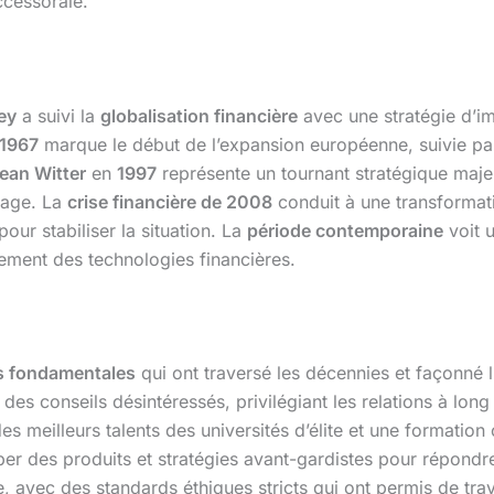
uccessorale.
ey
a suivi la
globalisation financière
avec une stratégie d’i
1967
marque le début de l’expansion européenne, suivie p
ean Witter
en
1997
représente un tournant stratégique maje
erage. La
crise financière de 2008
conduit à une transformati
our stabiliser la situation. La
période contemporaine
voit u
ement des technologies financières.
s fondamentales
qui ont traversé les décennies et façonné l’
es conseils désintéressés, privilégiant les relations à long 
s meilleurs talents des universités d’élite et une formation 
 des produits et stratégies avant-gardistes pour répondre 
, avec des standards éthiques stricts qui ont permis de tra