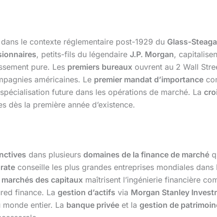
dans le contexte réglementaire post-1929 du
Glass-Steagal
sionnaires
, petits-fils du légendaire
J.P. Morgan
, capitalise
tissement pure. Les
premiers bureaux
ouvrent au 2 Wall Stre
ompagnies américaines. Le
premier mandat d’importance
con
 spécialisation future dans les opérations de marché. La
cro
s dès la première année d’existence.
inctives
dans plusieurs
domaines de la finance de marché
qu
rate
conseille les plus grandes entreprises mondiales dans 
s
marchés des capitaux
maîtrisent l’ingénierie financière co
ured finance. La
gestion d’actifs
via
Morgan Stanley Inves
du monde entier. La
banque privée
et la
gestion de patrimoin