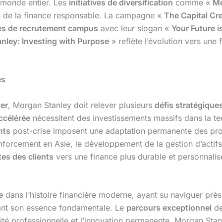
 monde entier. Les
initiatives de diversification
comme «
Mo
de de la finance responsable. La campagne «
The Capital Cr
s de recrutement campus
avec leur slogan «
Your Future i
nley: Investing with Purpose
» reflète l’évolution vers une
es
ier
, Morgan Stanley doit relever plusieurs
défis stratégique
accélérée
nécessitent des investissements massifs dans la t
nts
post-crise imposent une adaptation permanente des proc
nforcement en Asie, le développement de la gestion d’actifs 
tes des clients
vers une finance plus durable et personnalis
e
dans l’histoire financière moderne, ayant su naviguer prè
vant son essence fondamentale. Le
parcours exceptionnel
de
grité professionnelle et l’innovation permanente. Morgan Stan