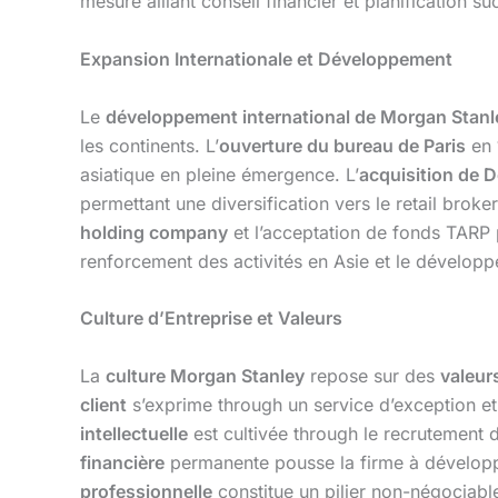
mesure alliant conseil financier et planification s
Expansion Internationale et Développement
Le
développement international de Morgan Stanl
les continents. L’
ouverture du bureau de Paris
en
asiatique en pleine émergence. L’
acquisition de D
permettant une diversification vers le retail brok
holding company
et l’acceptation de fonds TARP p
renforcement des activités en Asie et le développ
Culture d’Entreprise et Valeurs
La
culture Morgan Stanley
repose sur des
valeur
client
s’exprime through un service d’exception et d
intellectuelle
est cultivée through le recrutement de
financière
permanente pousse la firme à développer
professionnelle
constitue un pilier non-négociable