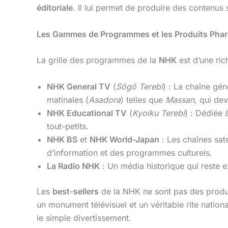
éditoriale
. Il lui permet de produire des contenus s
Les Gammes de Programmes et les Produits Pha
La grille des programmes de la
NHK
est d’une ric
NHK General TV
(
Sōgō Terebi
) : La chaîne gé
matinales (
Asadora
) telles que
Massan
, qui de
NHK Educational TV
(
Kyoiku Terebi
) : Dédiée 
tout-petits.
NHK BS
et
NHK World-Japan
: Les chaînes sate
d’information et des programmes culturels.
La Radio NHK
: Un média historique qui reste e
Les
best-sellers
de la NHK ne sont pas des produ
un monument télévisuel et un véritable rite nation
le simple divertissement.