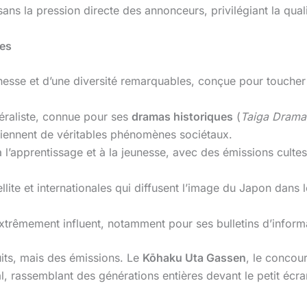
ans la pression directe des annonceurs, privilégiant la quali
res
hesse et d’une diversité remarquables, conçue pour toucher 
néraliste, connue pour ses
dramas historiques
(
Taiga Drama
viennent de véritables phénomènes sociétaux.
à l’apprentissage et à la jeunesse, avec des émissions cul
llite et internationales qui diffusent l’image du Japon dan
xtrêmement influent, notamment pour ses bulletins d’informa
its, mais des émissions. Le
Kōhaku Uta Gassen
, le concou
al, rassemblant des générations entières devant le petit écra