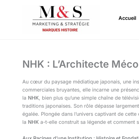
Aller
au
Accueil
contenu
NHK : L’Architecte Méco
Au cœur du paysage médiatique japonais, une insti
commerciales bruyantes, elle incarne une présence à
la
NHK
, bien plus qu’une simple chaîne de télévisi
traditions japonaises. Son rôle dépasse largement
égalée. Plongée dans l’univers captivant de cett
la
NHK
a-t-elle construit sa légende et comment 
Aux Racines d’une Institution : Histoire et Fondat