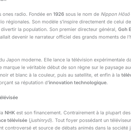
 ones radio. Fondée en
1926
sous le nom de
Nippon Hōsō 
 radio régionales. Son modèle s’inspire directement de celui d
divertir la population. Son premier directeur général,
Goh E
allait devenir le narrateur officiel des grands moments de 
e du Japon moderne. Elle lance la télévision expérimentale da
e marque le véritable début de son règne sur le paysage audi
ir et blanc à la couleur, puis au satellite, et enfin à la
télé
rçant sa réputation d’
innovation technologique
.
élévisée
 la
NHK
est son financement. Contrairement à la plupart de
ce télévisée
(
jushinryō
). Tout foyer possédant un téléviseur
 controversé et source de débats animés dans la société j