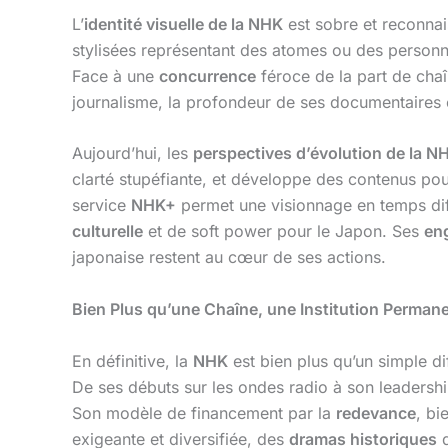
L’
identité visuelle de la NHK
est sobre et reconna
stylisées représentant des atomes ou des personne
Face à une
concurrence
féroce de la part de c
journalisme, la profondeur de ses documentaires e
Aujourd’hui, les
perspectives d’évolution de la N
clarté stupéfiante, et développe des contenus po
service
NHK+
permet une visionnage en temps diffé
culturelle
et de soft power pour le Japon. Ses
en
japonaise restent au cœur de ses actions.
Bien Plus qu’une Chaîne, une Institution Perman
En définitive, la
NHK
est bien plus qu’un simple dif
De ses débuts sur les ondes radio à son leadership
Son modèle de financement par la
redevance
, bi
exigeante et diversifiée, des
dramas historiques
q