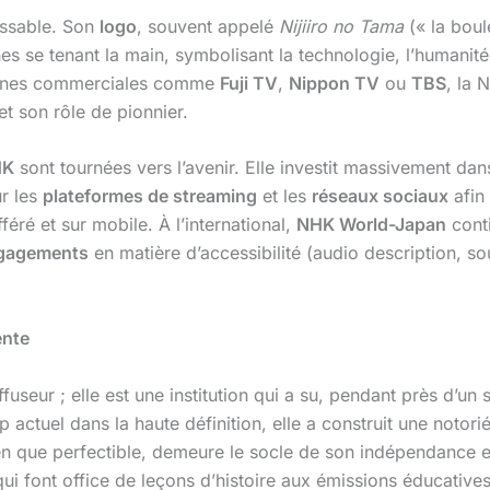
issable. Son
logo
, souvent appelé
Nijiiro no Tama
(« la boul
s se tenant la main, symbolisant la technologie, l’humanit
haînes commerciales comme
Fuji TV
,
Nippon TV
ou
TBS
, la 
t son rôle de pionnier.
HK
sont tournées vers l’avenir. Elle investit massivement dan
ur les
plateformes de streaming
et les
réseaux sociaux
afin
ré et sur mobile. À l’international,
NHK World-Japan
conti
gagements
en matière d’accessibilité (audio description, sou
ente
fuseur ; elle est une institution qui a su, pendant près d’un
 actuel dans la haute définition, elle a construit une notor
en que perfectible, demeure le socle de son indépendance 
ui font office de leçons d’histoire aux émissions éducatives