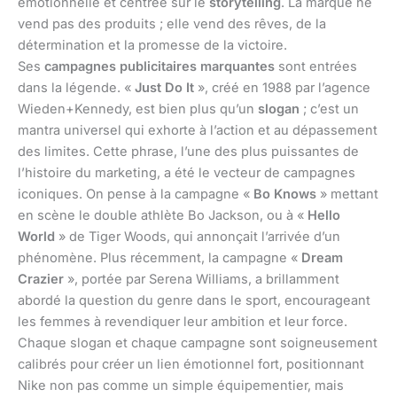
émotionnelle et centrée sur le
storytelling
. La marque ne
vend pas des produits ; elle vend des rêves, de la
détermination et la promesse de la victoire.
Ses
campagnes publicitaires marquantes
sont entrées
dans la légende. «
Just Do It
», créé en 1988 par l’agence
Wieden+Kennedy, est bien plus qu’un
slogan
; c’est un
mantra universel qui exhorte à l’action et au dépassement
des limites. Cette phrase, l’une des plus puissantes de
l’histoire du marketing, a été le vecteur de campagnes
iconiques. On pense à la campagne «
Bo Knows
» mettant
en scène le double athlète Bo Jackson, ou à «
Hello
World
» de Tiger Woods, qui annonçait l’arrivée d’un
phénomène. Plus récemment, la campagne «
Dream
Crazier
», portée par Serena Williams, a brillamment
abordé la question du genre dans le sport, encourageant
les femmes à revendiquer leur ambition et leur force.
Chaque slogan et chaque campagne sont soigneusement
calibrés pour créer un lien émotionnel fort, positionnant
Nike non pas comme un simple équipementier, mais