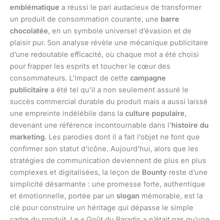
emblématique
a réussi le pari audacieux de transformer
un produit de consommation courante, une
barre
chocolatée
, en un symbole universel d’évasion et de
plaisir pur. Son analyse révèle une mécanique publicitaire
d’une redoutable efficacité, où chaque mot a été choisi
pour frapper les esprits et toucher le cœur des
consommateurs. L’impact de cette
campagne
publicitaire
a été tel qu’il a non seulement assuré le
succès commercial durable du produit mais a aussi laissé
une empreinte indélébile dans la
culture populaire
,
devenant une référence incontournable dans l’
histoire du
marketing
. Les parodies dont il a fait l’objet ne font que
confirmer son statut d’icône. Aujourd’hui, alors que les
stratégies de communication deviennent de plus en plus
complexes et digitalisées, la leçon de
Bounty
reste d’une
simplicité désarmante : une promesse forte, authentique
et émotionnelle, portée par un
slogan
mémorable, est la
clé pour construire un héritage qui dépasse le simple
cadre du produit. Le « Goût du Paradis » n’était pas qu’une