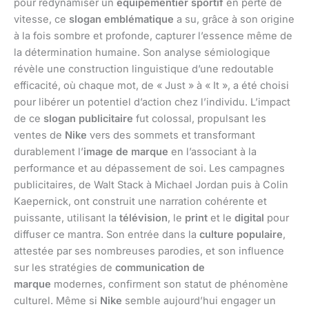
pour redynamiser un
équipementier sportif
en perte de
vitesse, ce
slogan emblématique
a su, grâce à son origine
à la fois sombre et profonde, capturer l’essence même de
la détermination humaine. Son analyse sémiologique
révèle une construction linguistique d’une redoutable
efficacité, où chaque mot, de « Just » à « It », a été choisi
pour libérer un potentiel d’action chez l’individu. L’impact
de ce
slogan publicitaire
fut colossal, propulsant les
ventes de
Nike
vers des sommets et transformant
durablement l’
image de marque
en l’associant à la
performance et au dépassement de soi. Les campagnes
publicitaires, de Walt Stack à Michael Jordan puis à Colin
Kaepernick, ont construit une narration cohérente et
puissante, utilisant la
télévision
, le
print
et le
digital
pour
diffuser ce mantra. Son entrée dans la
culture populaire
,
attestée par ses nombreuses parodies, et son influence
sur les stratégies de
communication de
marque
modernes, confirment son statut de phénomène
culturel. Même si
Nike
semble aujourd’hui engager un