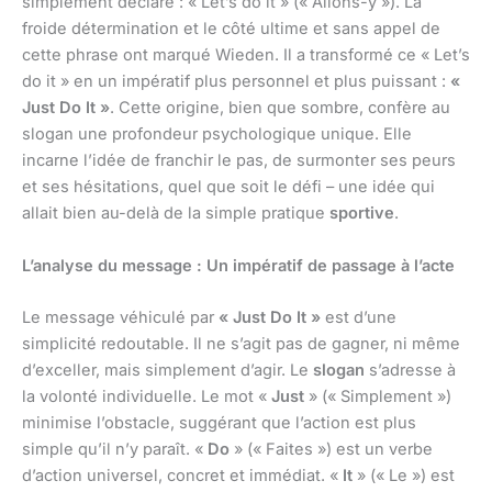
simplement déclaré : « Let’s do it » (« Allons-y »). La
froide détermination et le côté ultime et sans appel de
cette phrase ont marqué Wieden. Il a transformé ce « Let’s
do it » en un impératif plus personnel et plus puissant :
«
Just Do It »
. Cette origine, bien que sombre, confère au
slogan une profondeur psychologique unique. Elle
incarne l’idée de franchir le pas, de surmonter ses peurs
et ses hésitations, quel que soit le défi – une idée qui
allait bien au-delà de la simple pratique
sportive
.
L’analyse du message : Un impératif de passage à l’acte
Le message véhiculé par
« Just Do It »
est d’une
simplicité redoutable. Il ne s’agit pas de gagner, ni même
d’exceller, mais simplement d’agir. Le
slogan
s’adresse à
la volonté individuelle. Le mot «
Just
» (« Simplement »)
minimise l’obstacle, suggérant que l’action est plus
simple qu’il n’y paraît. «
Do
» (« Faites ») est un verbe
d’action universel, concret et immédiat. «
It
» (« Le ») est