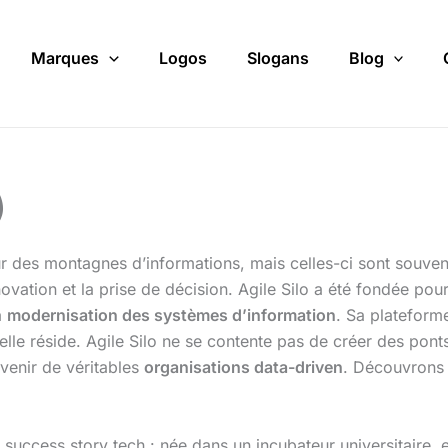
Marques
Logos
Slogans
Blog
)
 sur des montagnes d’informations, mais celles-ci sont sou
novation et la prise de décision. Agile Silo a été fondée po
a
modernisation des systèmes d’information
. Sa plateform
lle réside. Agile Silo ne se contente pas de créer des ponts 
evenir de véritables
organisations data-driven
. Découvrons 
 success story tech : née dans un incubateur universitaire, e