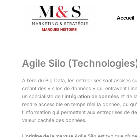
Aller
au
Accueil
contenu
Agile Silo (Technologies
À l’ère du Big Data, les entreprises sont assises
créant des « silos de données » qui entravent l’in
un spécialiste de l’
intégration de données
et de l
rendre accessible en temps réel la donnée, où qu’e
l’information qui permettent aux entreprises de d
valeur cachée des données.
L’
origine de la marque
Agile Silo est typique d’une