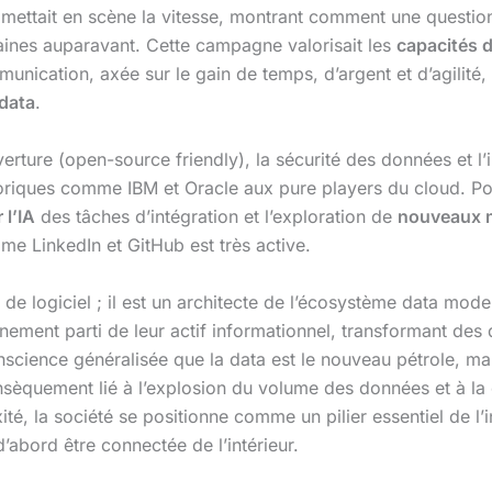
 mettait en scène la vitesse, montrant comment une questi
aines auparavant. Cette campagne valorisait les
capacités d
ication, axée sur le gain de temps, d’argent et d’agilité, 
 data
.
verture (open-source friendly), la sécurité des données et l’in
toriques comme IBM et Oracle aux pure players du cloud. Pour
 l’IA
des tâches d’intégration et l’exploration de
nouveaux 
e LinkedIn et GitHub est très active.
eur de logiciel ; il est un architecte de l’écosystème data m
pleinement parti de leur actif informationnel, transformant d
science généralisée que la data est le nouveau pétrole, mais
intrinsèquement lié à l’explosion du volume des données et à 
ité, la société se positionne comme un pilier essentiel de l’
’abord être connectée de l’intérieur.