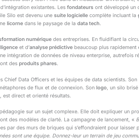
 d’intégration existantes. Les
fondateurs
ont développé un c
gile Silo est devenu une
suite logicielle
complète incluant la
une
licorne
dans le paysage de la
data tech
.
sformation numérique
des entreprises. En fluidifiant la cir
lligence
et d’
analyse prédictive
beaucoup plus rapidement 
une intégration de données de niveau enterprise, autrefois
sont des
produits phares
.
les Chief Data Officers et les équipes de data scientists. Son
s métaphores de flux et de connexion. Son
logo
, un silo bris
 est direct et orienté résultats.
pédagogie sur un sujet complexe. Elle doit expliquer un pro
ont des modèles de clarté. La campagne de lancement, «
B
es par des murs de briques qui s’effondraient pour laisser 
ées sont une équipe. Donnez-leur un terrain de jeu commu