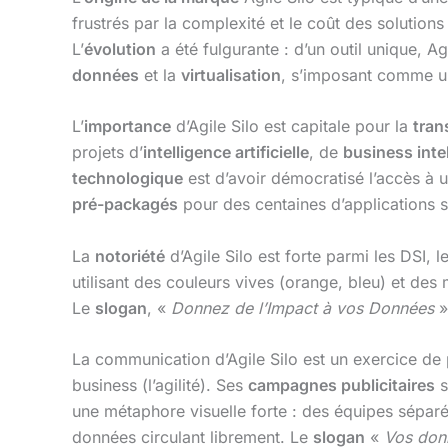
frustrés par la complexité et le coût des solutions
L’
évolution
a été fulgurante : d’un outil unique, A
données
et la
virtualisation
, s’imposant comme 
L’
importance
d’Agile Silo est capitale pour la
tran
projets d’
intelligence artificielle
, de
business inte
technologique
est d’avoir démocratisé l’accès à 
pré-packagés
pour des centaines d’applications 
La
notoriété
d’Agile Silo est forte parmi les DSI, 
utilisant des couleurs vives (orange, bleu) et de
Le
slogan
, «
Donnez de l’Impact à vos Données
»,
La communication d’Agile Silo est un exercice de 
business (l’agilité). Ses
campagnes publicitaires
s
une métaphore visuelle forte : des équipes séparé
données circulant librement. Le
slogan
«
Vos donn