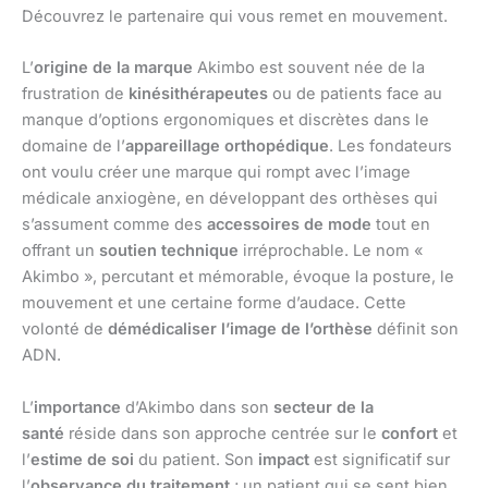
Découvrez le partenaire qui vous remet en mouvement.
L’
origine de la marque
Akimbo est souvent née de la
frustration de
kinésithérapeutes
ou de patients face au
manque d’options ergonomiques et discrètes dans le
domaine de l’
appareillage orthopédique
. Les fondateurs
ont voulu créer une marque qui rompt avec l’image
médicale anxiogène, en développant des orthèses qui
s’assument comme des
accessoires de mode
tout en
offrant un
soutien technique
irréprochable. Le nom «
Akimbo », percutant et mémorable, évoque la posture, le
mouvement et une certaine forme d’audace. Cette
volonté de
démédicaliser l’image de l’orthèse
définit son
ADN.
L’
importance
d’Akimbo dans son
secteur de la
santé
réside dans son approche centrée sur le
confort
et
l’
estime de soi
du patient. Son
impact
est significatif sur
l’
observance du traitement
; un patient qui se sent bien