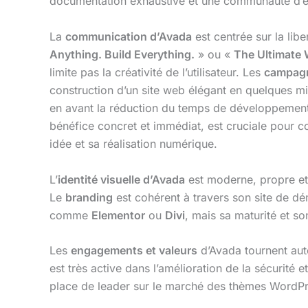
documentation exhaustive et une communauté d’ent
La
communication d’Avada
est centrée sur la libe
Anything. Build Everything.
» ou «
The Ultimate 
limite pas la créativité de l’utilisateur. Les
campagn
construction d’un site web élégant en quelques m
en avant la réduction du temps de développement
bénéfice concret et immédiat, est cruciale pour c
idée et sa réalisation numérique.
L’
identité visuelle d’Avada
est moderne, propre et 
Le
branding
est cohérent à travers son site de d
comme
Elementor
ou
Divi
, mais sa maturité et s
Les
engagements et valeurs
d’Avada tournent auto
est très active dans l’amélioration de la sécurité
place de leader sur le marché des thèmes WordP