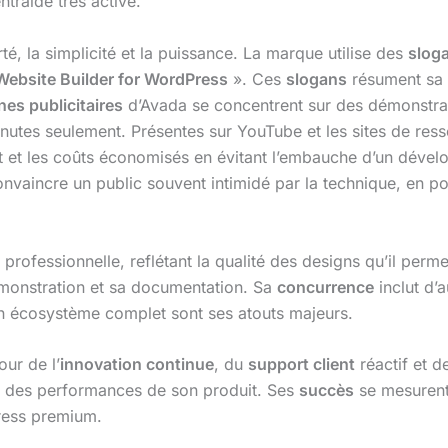
raide très active.
rté, la simplicité et la puissance. La marque utilise des
sloga
Website Builder for WordPress
». Ces
slogans
résument sa 
es publicitaires
d’Avada se concentrent sur des démonstrat
inutes seulement. Présentes sur YouTube et les sites de r
 et les coûts économisés en évitant l’embauche d’un dével
onvaincre un public souvent intimidé par la technique, en 
professionnelle, reflétant la qualité des designs qu’il perm
émonstration et sa documentation. Sa
concurrence
inclut d’a
on écosystème complet sont ses atouts majeurs.
ur de l’
innovation continue
, du
support client
réactif et d
 et des performances de son produit. Ses
succès
se mesurent
ress premium.