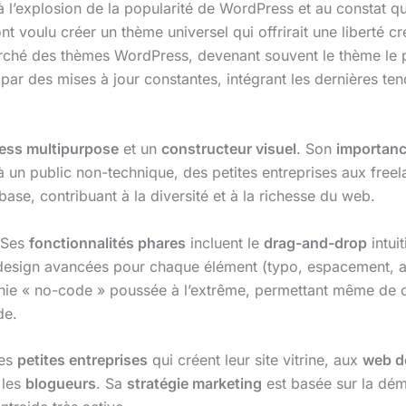
 l’explosion de la popularité de WordPress et au constat que
t voulu créer un thème universel qui offrirait une liberté cr
ché des thèmes WordPress, devenant souvent le thème le p
ar des mises à jour constantes, intégrant les dernières t
ess multipurpose
et un
constructeur visuel
. Son
importan
 à un public non-technique, des petites entreprises aux fre
base, contribuant à la diversité et à la richesse du web.
 Ses
fonctionnalités phares
incluent le
drag-and-drop
intui
e design avancées pour chaque élément (typo, espacement, a
hie « no-code » poussée à l’extrême, permettant même de 
de.
des
petites entreprises
qui créent leur site vitrine, aux
web d
 les
blogueurs
. Sa
stratégie marketing
est basée sur la démo