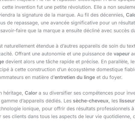
cette invention fut une petite révolution. Elle a non seulem
viendra la signature de la marque. Au fil des décennies,
Cal
s de repassage, une avancée significative pour un résultat p
savoir-faire que la marque a ensuite décliné avec succès da
st naturellement étendue à d’autres appareils de soin du text
icacité. Offrant une autonomie et une puissance de
vapeur
ac
ge
devient alors une tâche rapide et précise. En parallèle, l
icipé à cette construction d’un écosystème domestique fiab
sommateurs en matière d’
entretien du linge
et du foyer.
on héritage,
Calor
a su diversifier ses compétences pour inv
ne gamme d’appareils dédiés. Les
sèche-cheveux
, les
lisseu
hnologie ionique, pour offrir des résultats professionnels à
 ses clients dans tous les aspects de leur vie quotidienne, d