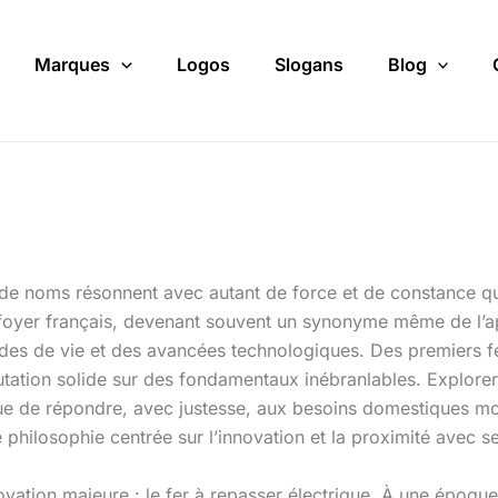
Marques
Logos
Slogans
Blog
u de noms résonnent avec autant de force et de constance q
foyer français, devenant souvent un synonyme même de l’app
odes de vie et des avancées technologiques. Des premiers f
utation solide sur des fondamentaux inébranlables. Explorer
inue de répondre, avec justesse, aux besoins domestiques mo
philosophie centrée sur l’innovation et la proximité avec ses
tion majeure : le fer à repasser électrique. À une époque 