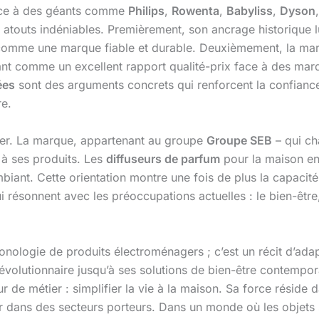
face à des géants comme
Philips
,
Rowenta
,
Babyliss
,
Dyson
s atouts indéniables. Premièrement, son ancrage historique 
omme une marque fiable et durable. Deuxièmement, la mar
nnant comme un excellent rapport qualité-prix face à des m
ées
sont des arguments concrets qui renforcent la confiance 
re.
er. La marque, appartenant au groupe
Groupe SEB
– qui c
 à ses produits. Les
diffuseurs de parfum
pour la maison en 
mbiant. Cette orientation montre une fois de plus la capacit
 résonnent avec les préoccupations actuelles : le bien-être, 
onologie de produits électroménagers ; c’est un récit d’adap
évolutionnaire jusqu’à ses solutions de bien-être contempo
e métier : simplifier la vie à la maison. Sa force réside da
dans des secteurs porteurs. Dans un monde où les objets son