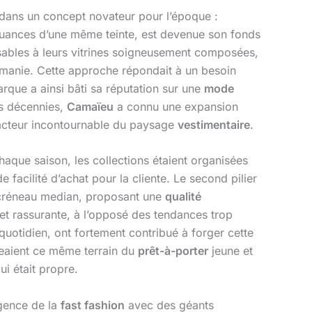
t dans un concept novateur pour l’époque :
s nuances d’une même teinte, est devenue son fonds
ables à leurs vitrines soigneusement composées,
romanie. Cette approche répondait à un besoin
rque a ainsi bâti sa réputation sur une
mode
is décennies,
Camaïeu
a connu une expansion
n acteur incontournable du paysage
vestimentaire
.
haque saison, les collections étaient organisées
facilité d’achat pour la cliente. Le second pilier
 créneau median, proposant une
qualité
 et rassurante, à l’opposé des tendances trop
quotidien, ont fortement contribué à forger cette
eaient ce même terrain du
prêt-à-porter
jeune et
ui était propre.
gence de la
fast fashion
avec des géants