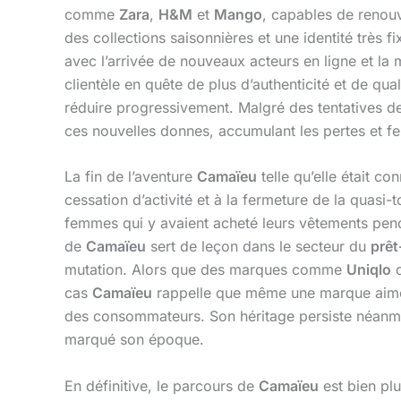
comme
Zara
,
H&M
et
Mango
, capables de renouv
des collections saisonnières et une identité très f
avec l’arrivée de nouveaux acteurs en ligne et 
clientèle en quête de plus d’authenticité et de qu
réduire progressivement. Malgré des tentatives de 
ces nouvelles donnes, accumulant les pertes et f
La fin de l’aventure
Camaïeu
telle qu’elle était c
cessation d’activité et à la fermeture de la quas
femmes qui y avaient acheté leurs vêtements pendan
de
Camaïeu
sert de leçon dans le secteur du
prêt
mutation. Alors que des marques comme
Uniqlo
cas
Camaïeu
rappelle que même une marque aimé
des consommateurs. Son héritage persiste néanmo
marqué son époque.
En définitive, le parcours de
Camaïeu
est bien plu