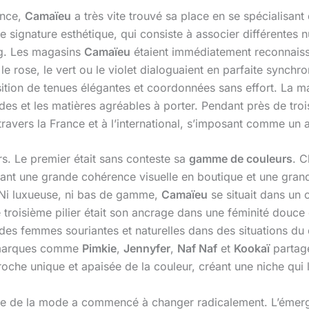
ance,
Camaïeu
a très vite trouvé sa place en se spécialisan
te signature esthétique, qui consiste à associer différente
g. Les magasins
Camaïeu
étaient immédiatement reconnaiss
e rose, le vert ou le violet dialoguaient en parfaite synch
ition de tenues élégantes et coordonnées sans effort. La ma
ides et les matières agréables à porter. Pendant près de tro
travers la France et à l’international, s’imposant comme u
ers. Le premier était sans conteste sa
gamme de couleurs
. C
nt une grande cohérence visuelle en boutique et une grande 
 Ni luxueuse, ni bas de gamme,
Camaïeu
se situait dans un
 troisième pilier était son ancrage dans une féminité douce
des femmes souriantes et naturelles dans des situations du 
s marques comme
Pimkie
,
Jennyfer
,
Naf Naf
et
Kookaï
partag
oche unique et apaisée de la couleur, créant une niche qui l
ème de la mode a commencé à changer radicalement. L’émer