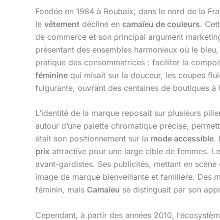
Fondée en 1984 à Roubaix, dans le nord de la Fr
le
vêtement
décliné en
camaïeu de couleurs
. Cet
de commerce et son principal argument marketin
présentant des ensembles harmonieux où le bleu, l
pratique des consommatrices : faciliter la compos
féminine
qui misait sur la douceur, les coupes flu
fulgurante, ouvrant des centaines de boutiques à 
L’identité de la marque reposait sur plusieurs pili
autour d’une palette chromatique précise, permetta
était son positionnement sur la
mode accessible
.
prix
attractive pour une large cible de femmes. Le
avant-gardistes. Ses publicités, mettant en scène 
image de marque bienveillante et familière. De
féminin, mais
Camaïeu
se distinguait par son appr
Cependant, à partir des années 2010, l’écosyst