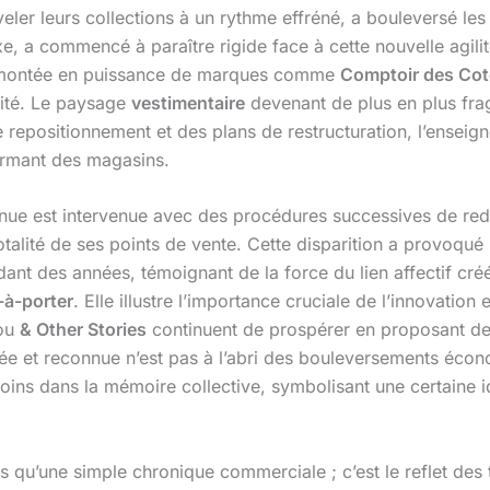
eler leurs collections à un rythme effréné, a bouleversé les
ixe, a commencé à paraître rigide face à cette nouvelle agili
la montée en puissance de marques comme
Comptoir des Cot
alité. Le paysage
vestimentaire
devenant de plus en plus fr
repositionnement et des plans de restructuration, l’enseign
ermant des magasins.
onnue est intervenue avec des procédures successives de red
i-totalité de ses points de vente. Cette disparition a prov
t des années, témoignant de la force du lien affectif créé 
-à-porter
. Elle illustre l’importance cruciale de l’innovatio
ou
& Other Stories
continuent de prospérer en proposant des
e et reconnue n’est pas à l’abri des bouleversements éc
ins dans la mémoire collective, symbolisant une certaine 
s qu’une simple chronique commerciale ; c’est le reflet de