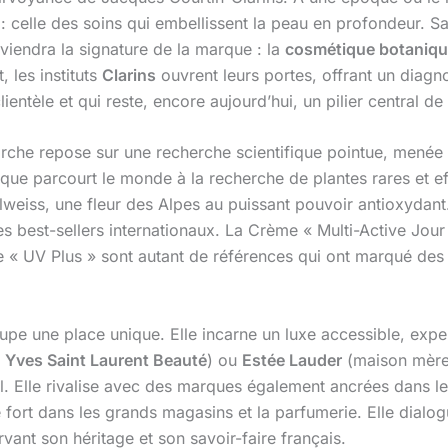
 celle des soins qui embellissent la peau en profondeur. Sa
viendra la signature de la marque : la
cosmétique botaniq
 les instituts
Clarins
ouvrent leurs portes, offrant un diagn
entèle et qui reste, encore aujourd’hui, un pilier central de 
rche repose sur une recherche scientifique pointue, menée d
rque parcourt le monde à la recherche de plantes rares et e
elweiss, une fleur des Alpes au puissant pouvoir antioxydan
s best-sellers internationaux. La Crème « Multi-Active Jour
e « UV Plus » sont autant de références qui ont marqué des gé
pe une place unique. Elle incarne un luxe accessible, expe
u
Yves Saint Laurent Beauté
) ou
Estée Lauder
(maison mèr
eil. Elle rivalise avec des marques également ancrées dans l
e fort dans les grands magasins et la parfumerie. Elle dial
rvant son héritage et son savoir-faire français.