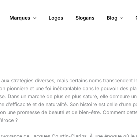
Marques
Logos
Slogans
Blog
 aux stratégies diverses, mais certains noms transcendent l
on pionnière et une foi inébranlable dans le pouvoir des pla
çaise. Dans un marché de plus en plus saturé, elle demeure u
d’efficacité et de naturalité. Son histoire est celle d’une p
acon une promesse de beauté et de bien-être. Comment cette
féroce ?
oyance de Jacques Courtin-Clarins. À une époque où le maq