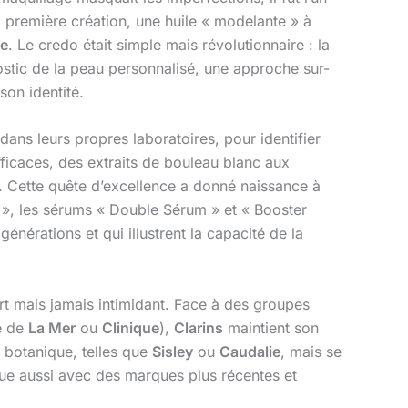
 première création, une huile « modelante » à
ue
. Le credo était simple mais révolutionnaire : la
ostic de la peau personnalisé, une approche sur-
son identité.
ans leurs propres laboratoires, pour identifier
fficaces, des extraits de bouleau blanc aux
t. Cette quête d’excellence a donné naissance à
 », les sérums « Double Sérum » et « Booster
nérations et qui illustrent la capacité de la
rt mais jamais intimidant. Face à des groupes
e de
La Mer
ou
Clinique
),
Clarins
maintient son
e botanique, telles que
Sisley
ou
Caudalie
, mais se
ogue aussi avec des marques plus récentes et