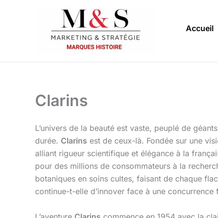
Aller
au
Accueil
contenu
Clarins
L’univers de la beauté est vaste, peuplé de géants
durée.
Clarins
est de ceux-là. Fondée sur une visi
alliant rigueur scientifique et élégance à la fran
pour des millions de consommateurs à la recherche 
botaniques en soins cultes, faisant de chaque fl
continue-t-elle d’innover face à une concurrence 
L’aventure
Clarins
commence en 1954 avec la clairv