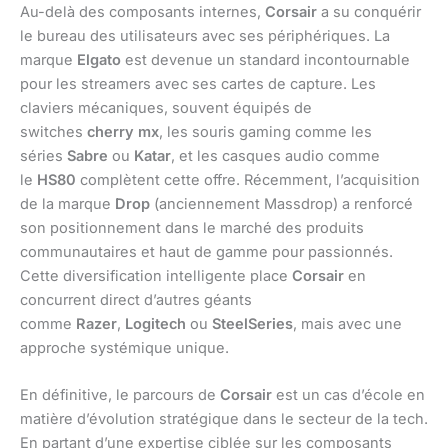
Au-delà des composants internes,
Corsair
a su conquérir
le bureau des utilisateurs avec ses périphériques. La
marque
Elgato
est devenue un standard incontournable
pour les streamers avec ses cartes de capture. Les
claviers mécaniques, souvent équipés de
switches
cherry mx
, les souris gaming comme les
séries
Sabre
ou
Katar
, et les casques audio comme
le
HS80
complètent cette offre. Récemment, l’acquisition
de la marque
Drop
(anciennement Massdrop) a renforcé
son positionnement dans le marché des produits
communautaires et haut de gamme pour passionnés.
Cette diversification intelligente place
Corsair
en
concurrent direct d’autres géants
comme
Razer
,
Logitech
ou
SteelSeries
, mais avec une
approche systémique unique.
En définitive, le parcours de
Corsair
est un cas d’école en
matière d’évolution stratégique dans le secteur de la tech.
En partant d’une expertise ciblée sur les composants