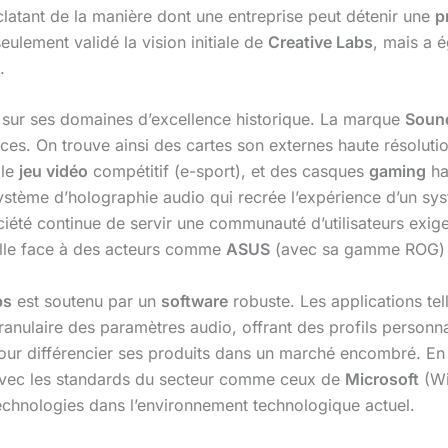
clatant de la manière dont une entreprise peut détenir une
p
seulement validé la vision initiale de
Creative Labs
, mais a 
.
e sur ses domaines d’excellence historique. La marque
Sound
s. On trouve ainsi des cartes son externes haute résolutio
 le
jeu vidéo
compétitif (e-sport), et des casques
gaming
ha
système d’holographie audio qui recrée l’expérience d’un sy
ociété continue de servir une communauté d’utilisateurs exigea
elle face à des acteurs comme
ASUS
(avec sa gamme ROG)
bs
est soutenu par un
software
robuste. Les applications tell
anulaire des paramètres audio, offrant des profils personna
l pour différencier ses produits dans un marché encombré. E
é avec les standards du secteur comme ceux de
Microsoft
(Wi
 technologies dans l’environnement technologique actuel.