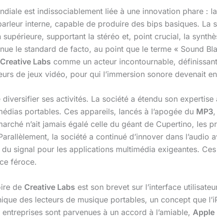
ndiale est indissociablement liée à une innovation phare : l
arleur interne, capable de produire des bips basiques. La s
n supérieure, supportant la stéréo et, point crucial, la synt
ue le standard de facto, au point que le terme « Sound Blas
Creative Labs
comme un acteur incontournable, définissant 
eurs de jeux vidéo, pour qui l’immersion sonore devenait enf
e diversifier ses activités. La société a étendu son expert
médias portables. Ces appareils, lancés à l’apogée du
MP3
,
marché n’ait jamais égalé celle du géant de Cupertino, les p
 Parallèlement, la société a continué d’innover dans l’aud
t du signal pour les applications multimédia exigeantes. Ces
ce féroce.
oire de
Creative Labs
est son brevet sur l’interface utilisate
hique des lecteurs de musique portables, un concept que l’i
x entreprises sont parvenues à un accord à l’amiable,
Apple