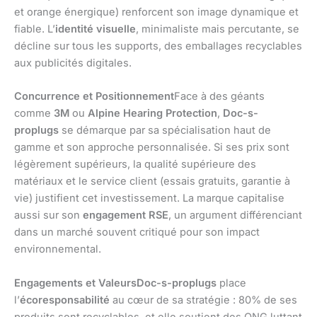
et orange énergique) renforcent son image dynamique et
fiable. L’
identité visuelle
, minimaliste mais percutante, se
décline sur tous les supports, des emballages recyclables
aux publicités digitales.
Concurrence et Positionnement
Face à des géants
comme
3M
ou
Alpine Hearing Protection
,
Doc-s-
proplugs
se démarque par sa spécialisation haut de
gamme et son approche personnalisée. Si ses prix sont
légèrement supérieurs, la qualité supérieure des
matériaux et le service client (essais gratuits, garantie à
vie) justifient cet investissement. La marque capitalise
aussi sur son
engagement RSE
, un argument différenciant
dans un marché souvent critiqué pour son impact
environnemental.
Engagements et ValeursDoc-s-proplugs
place
l’
écoresponsabilité
au cœur de sa stratégie : 80% de ses
produits sont recyclables, et elle soutient des ONG luttant