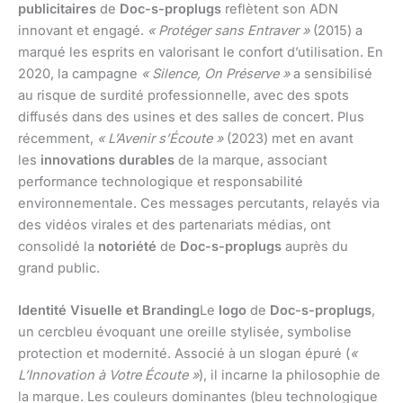
publicitaires
de
Doc-s-proplugs
reflètent son ADN
innovant et engagé.
« Protéger sans Entraver »
(2015) a
marqué les esprits en valorisant le confort d’utilisation. En
2020, la campagne
« Silence, On Préserve »
a sensibilisé
au risque de surdité professionnelle, avec des spots
diffusés dans des usines et des salles de concert. Plus
récemment,
« L’Avenir s’Écoute »
(2023) met en avant
les
innovations durables
de la marque, associant
performance technologique et responsabilité
environnementale. Ces messages percutants, relayés via
des vidéos virales et des partenariats médias, ont
consolidé la
notoriété
de
Doc-s-proplugs
auprès du
grand public.
Identité Visuelle et Branding
Le
logo
de
Doc-s-proplugs
,
un cercbleu évoquant une oreille stylisée, symbolise
protection et modernité. Associé à un slogan épuré (
«
L’Innovation à Votre Écoute »
), il incarne la philosophie de
la marque. Les couleurs dominantes (bleu technologique