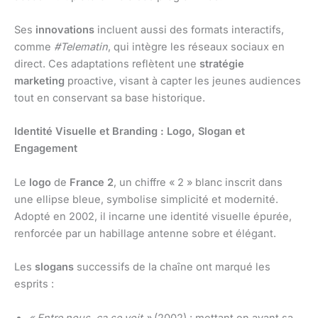
Ses
innovations
incluent aussi des formats interactifs,
comme
#Telematin
, qui intègre les réseaux sociaux en
direct. Ces adaptations reflètent une
stratégie
marketing
proactive, visant à capter les jeunes audiences
tout en conservant sa base historique.
Identité Visuelle et Branding : Logo, Slogan et
Engagement
Le
logo
de
France 2
, un chiffre « 2 » blanc inscrit dans
une ellipse bleue, symbolise simplicité et modernité.
Adopté en 2002, il incarne une identité visuelle épurée,
renforcée par un habillage antenne sobre et élégant.
Les
slogans
successifs de la chaîne ont marqué les
esprits :
« Entre nous, ça se voit »
(2002) : mettant en avant sa