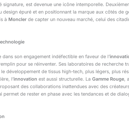
sé signature, est devenue une icône intemporelle. Deuxièm
u design épuré et en positionnant la marque aux côtés de
mis à
Moncler
de capter un nouveau marché, celui des citadi
 technologie
 dans son engagement indéfectible en faveur de l’
innovati
mplin pour se réinventer. Ses laboratoires de recherche tr
le développement de tissus high-tech, plus légers, plus résis
ère, l’
innovation
est aussi structurelle. La
Gamme Rouge
, 
oposant des collaborations inattendues avec des créateurs et
lui permet de rester en phase avec les tendances et de dialo
ion