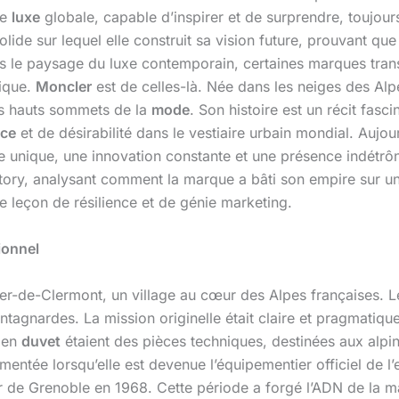
de
luxe
globale, capable d’inspirer et de surprendre, toujours
solide sur lequel elle construit sa vision future, prouvant q
le paysage du luxe contemporain, certaines marques transcen
tique.
Moncler
est de celles-là. Née dans les neiges des Al
us hauts sommets de la
mode
. Son histoire est un récit fas
nce
et de désirabilité dans le vestiaire urbain mondial. Aujo
re unique, une innovation constante et une présence indétrô
tory, analysant comment la marque a bâti son empire sur un é
e leçon de résilience et de génie marketing.
ionnel
-de-Clermont, un village au cœur des Alpes françaises. L
ontagnardes. La mission originelle était claire et pragmati
s en
duvet
étaient des pièces techniques, destinées aux alpini
entée lorsqu’elle est devenue l’équipementier officiel de l’
r de Grenoble en 1968. Cette période a forgé l’ADN de la 