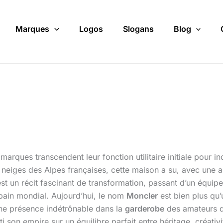
Marques
Logos
Slogans
Blog
rques transcendent leur fonction utilitaire initiale pour i
s neiges des Alpes françaises, cette maison a su, avec une
 est un récit fascinant de transformation, passant d’un équi
urbain mondial. Aujourd’hui, le nom
Moncler
est bien plus qu’
une présence indétrônable dans la
garderobe
des amateurs 
son empire sur un équilibre parfait entre héritage, créativi