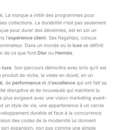
lité. La marque a initié des programmes pour
 ses collections. La durabilité n’est pas seulement
nçue pour durer des décennies, est en soi un
s l’
expérience client
. Ses flagships, conçus
onsommateur. Dans un monde où le
luxe
se définit
tar de ce que font
Dior
ou
Hermès
.
e
luxe
. Son parcours démontre avec brio qu’il est
 produit de niche, la veste en duvet, en un
té
, de
performance
et d’
excellence
qui ont fait sa
ité disruptive et de nouveauté qui maintient la
le plus exigeant avec une vision marketing avant-
d un style de vie, une appartenance à un cercle
 développement durable et face à la concurrence
nsion des codes de la modernité lui donnent
 son expansion, non pas comme une simple