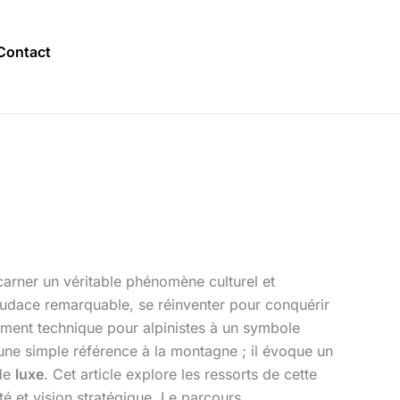
Contact
ncarner un véritable phénomène culturel et
 audace remarquable, se réinventer pour conquérir
pement technique pour alpinistes à un symbole
une simple référence à la montagne ; il évoque un
de
luxe
. Cet article explore les ressorts de cette
té et vision stratégique. Le parcours