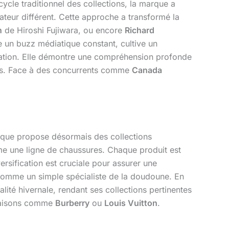
cle traditionnel des collections, la marque a
ateur différent. Cette approche a transformé la
n
de Hiroshi Fujiwara, ou encore
Richard
ère un buzz médiatique constant, cultive un
éation. Elle démontre une compréhension profonde
ants. Face à des concurrents comme
Canada
rque propose désormais des collections
me une ligne de chaussures. Chaque produit est
rsification est cruciale pour assurer une
 comme un simple spécialiste de la doudoune. En
lité hivernale, rendant ses collections pertinentes
s maisons comme
Burberry
ou
Louis Vuitton
.