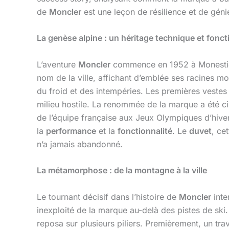
de
Moncler
est une leçon de résilience et de géni
La genèse alpine : un héritage technique et fonct
L’aventure
Moncler
commence en 1952 à Monestier
nom de la ville, affichant d’emblée ses racines m
du froid et des intempéries. Les premières veste
milieu hostile. La renommée de la marque a été cim
de l’équipe française aux Jeux Olympiques d’hive
la
performance
et la
fonctionnalité
. Le
duvet
, ce
n’a jamais abandonné.
La métamorphose : de la montagne à la ville
Le tournant décisif dans l’histoire de
Moncler
inte
inexploité de la marque au-delà des pistes de ski.
reposa sur plusieurs piliers. Premièrement, un trav