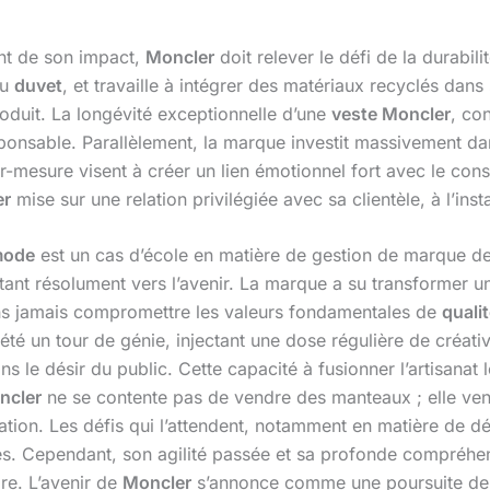
nt de son impact,
Moncler
doit relever le défi de la durabi
du
duvet
, et travaille à intégrer des matériaux recyclés dans
roduit. La longévité exceptionnelle d’une
veste Moncler
, co
nsable. Parallèlement, la marque investit massivement dan
r-mesure visent à créer un lien émotionnel fort avec le c
er
mise sur une relation privilégiée avec sa clientèle, à l’ins
ode
est un cas d’école en matière de gestion de marque d
tant résolument vers l’avenir. La marque a su transformer un
ns jamais compromettre les valeurs fondamentales de
quali
été un tour de génie, injectant une dose régulière de créativ
 le désir du public. Cette capacité à fusionner l’artisanat 
ncler
ne se contente pas de vendre des manteaux ; elle ven
novation. Les défis qui l’attendent, notamment en matière de
es. Cependant, son agilité passée et sa profonde compréhe
ire. L’avenir de
Moncler
s’annonce comme une poursuite de