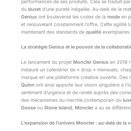
performances de ses produits. Cela se traduit par 
du
duvet
d’une pureté inégalée. Au-delà de la mati
Genius
ont bouleversé les codes de la
mode
en pr
et renouvelant constamment l’offre. Cette agilité 
maintenant des standards de
qualité
exemplaires.
La stratégie Genius et le pouvoir de la collaborat
Le lancement du projet
Moncler Genius
en 2018 re
instauré un calendrier de « drop » mensuels, chaq
marque en une plateforme créative ouverte. D
Quinn
ont ainsi apporté leur vision singulière à l’
sentiment d’urgence et de rareté auprès des con
des mécanismes du marché contemporain du
lux
Goose
ou
Stone Island
,
Moncler
a su se différenc
L’expansion de l’univers Moncler : au-delà de la 