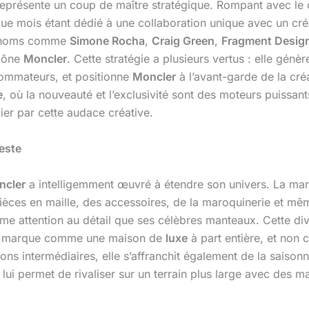
présente un coup de maître stratégique. Rompant avec le cy
ue mois étant dédié à une collaboration unique avec un cré
es noms comme
Simone Rocha
,
Craig Green
,
Fragment Desig
icône
Moncler
. Cette stratégie a plusieurs vertus : elle gén
sommateurs, et positionne
Moncler
à l’avant-garde de la cr
e
, où la nouveauté et l’exclusivité sont des moteurs puiss
ier par cette audace créative.
veste
ncler
a intelligemment œuvré à étendre son univers. La ma
ièces en maille, des accessoires, de la maroquinerie et mê
me attention au détail que ses célèbres manteaux. Cette dive
 de marque comme une maison de
luxe
à part entière, et non
ns intermédiaires, elle s’affranchit également de la saisonna
e lui permet de rivaliser sur un terrain plus large avec de