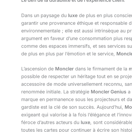
Le défi de la durabilité et de l’expérience client
Dans un paysage du
luxe
de plus en plus conscie
garantir une provenance éthique et responsable 
environnementale ; elle est aussi intrinsèque au p
argument en faveur d’une consommation plus respo
comme des espaces immersifs, et ses services su
de plus en plus par l’émotion et le service,
Moncl
L’ascension de
Moncler
dans le firmament de la
m
possible de respecter un héritage tout en se proje
accessoire de mode universellement reconnu, sa
renommée initiale. La stratégie
Moncler Genius
a 
marque en permanence sous les projecteurs et dans
gardiste est la clé de son succès. Aujourd’hui,
Mo
exigeant qui valorise à la fois l’élégance et l’in
féroce d’autres acteurs du
luxe
, sont considérabl
toutes les cartes pour continuer à écrire son histo