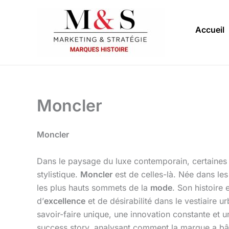
Aller
au
Accueil
contenu
Moncler
Moncler
Dans le paysage du luxe contemporain, certaines ma
stylistique.
Moncler
est de celles-là. Née dans le
les plus hauts sommets de la
mode
. Son histoire
d’
excellence
et de désirabilité dans le vestiaire 
savoir-faire unique, une innovation constante et 
success story, analysant comment la marque a bâti 