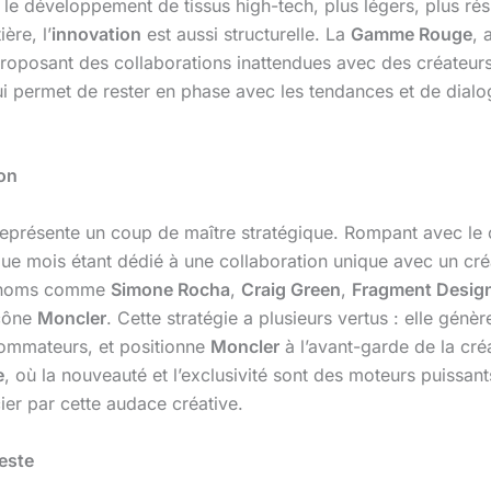
le développement de tissus high-tech, plus légers, plus résis
ère, l’
innovation
est aussi structurelle. La
Gamme Rouge
, 
oposant des collaborations inattendues avec des créateurs et
lui permet de rester en phase avec les tendances et de dialo
ion
présente un coup de maître stratégique. Rompant avec le cy
ue mois étant dédié à une collaboration unique avec un cré
es noms comme
Simone Rocha
,
Craig Green
,
Fragment Desig
icône
Moncler
. Cette stratégie a plusieurs vertus : elle gén
sommateurs, et positionne
Moncler
à l’avant-garde de la cr
e
, où la nouveauté et l’exclusivité sont des moteurs puiss
ier par cette audace créative.
veste