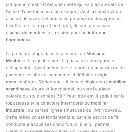
critique et créatif. C’est une quête qui va bien au-delà de
l’achat d’une table ou d’un canapé ; c’est la construction
d’un art de vivre. Cet article se propose de décrypter les
facettes de cet expert en herbe, de son processus
d’
achat de meubles
à sa vision pour un
intérieur
harmonieux
.
La première étape dans le parcours de
Monsieur
Meuble
est invariablement la phase de conception et
d’inspiration. Avant même de se rendre en magasin ou de
parcourir les sites e-commerce, il définit un
style
déco
cohérent. S’orientera-t-il vers le chaleureux
mobilier
scandinave
, épuré et fonctionnel, ou vers l’audace
colorée du style années 70 ? Peut-être est-il séduit par la
robustesse et le caractère intemporel du
mobilier
industriel
, ou par les lignes sinueuses de l’Art Nouveau.
Cette réflexion est fondamentale, car elle servira de fil
conducteur à tous ses choix futurs. Elle lui permet
d’établir un
projet déco
solide, un cahier des charges