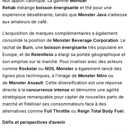
leur apport calorique. La gamme
Monster
Rehab
mélange
boisson énergisante
et thé pour une
expérience désaltérante, tandis que
Monster Java
s’adresse
aux amateurs de café.
L’acquisition de marques complémentaires a également
consolidé la position de
Monster Beverage Corporation
. Le
rachat de
Burn
, une
boisson énergisante
très populaire en
Europe, et de
Relentless
a élargi sa portée géographique et
son emprise sur le marché. Pour rivaliser avec des acteurs
comme
Rockstar
ou
NOS
,
Monster
a également lancé des
lignes plus techniques, à l’image de
Monster Nitro
ou
de
Monster Assault
. Cette diversification est une réponse
directe à la
concurrence intense
et démontre une agilité
stratégique remarquable pour capter de nouvelles parts de
marché et fidéliser ses consommateurs face à des
alternatives comme
Full Throttle
ou
Reign Total Body Fuel
.
Défis et perspectives d’avenir