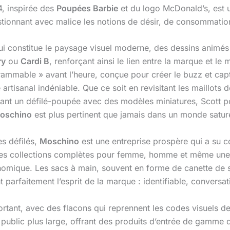
4, inspirée des
Poupées Barbie
et du logo McDonald’s, est u
stionnant avec malice les notions de désir, de consommation 
ui constitue le paysage visuel moderne, des dessins animés 
ry
ou
Cardi B
, renforçant ainsi le lien entre la marque et l
mmable » avant l’heure, conçue pour créer le buzz et capte
 artisanal indéniable. Que ce soit en revisitant les maillots 
ant un défilé-poupée avec des modèles miniatures, Scott po
oschino
est plus pertinent que jamais dans un monde satur
es défilés,
Moschino
est une entreprise prospère qui a su 
es collections complètes pour femme, homme et même une
nomique. Les sacs à main, souvent en forme de canette de 
t parfaitement l’esprit de la marque : identifiable, conversat
rtant, avec des flacons qui reprennent les codes visuels de
public plus large, offrant des produits d’entrée de gamme q