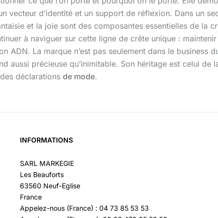
ionner ce que l’on porte et pourquoi on le porte. Elle démon
 un vecteur d’identité et un support de réflexion. Dans un se
antaisie et la joie sont des composantes essentielles de la cr
tinuer à naviguer sur cette ligne de crête unique : mainten
t son ADN. La marque n’est pas seulement dans le business du
end aussi précieuse qu’inimitable. Son héritage est celui de la
e des déclarations
de mode
.
INFORMATIONS
SARL MARKEGIE
Les Beauforts
63560 Neuf-Eglise
France
Appelez-nous (France) : 04 73 85 53 53