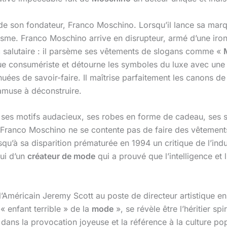
 de son fondateur, Franco Moschino. Lorsqu’il lance sa marq
isme. Franco Moschino arrive en disrupteur, armé d’une iro
c salutaire : il parsème ses vêtements de slogans comme «
ique consumériste et détourne les symboles du luxe avec une 
uées de savoir-faire. Il maîtrise parfaitement les canons de
’amuse à déconstruire.
 ses motifs audacieux, ses robes en forme de cadeau, ses sm
Franco Moschino ne se contente pas de faire des vêtements 
jusqu’à sa disparition prématurée en 1994 un critique de l’ind
lui d’un
créateur de mode
qui a prouvé que l’intelligence et
e l’Américain Jeremy Scott au poste de directeur artistique 
 enfant terrible » de la
mode
», se révèle être l’héritier s
dans la provocation joyeuse et la référence à la culture pop