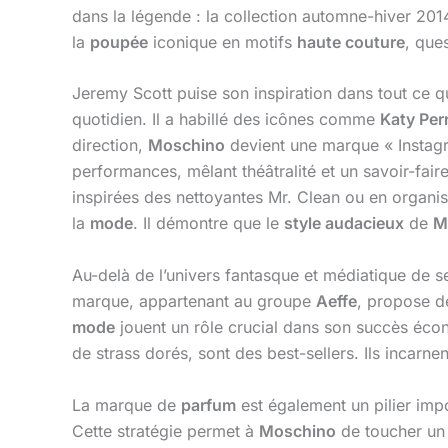
dans la légende : la collection automne-hiver 201
la
poupée
iconique en motifs
haute couture
, que
Jeremy Scott puise son inspiration dans tout ce q
quotidien. Il a habillé des icônes comme
Katy Per
direction,
Moschino
devient une marque « Instagra
performances, mêlant théâtralité et un savoir-faire
inspirées des nettoyantes Mr. Clean ou en organis
la
mode
. Il démontre que le
style audacieux
de
M
Au-delà de l’univers fantasque et médiatique de s
marque, appartenant au groupe
Aeffe
, propose d
mode
jouent un rôle crucial dans son succès éco
de strass dorés, sont des best-sellers. Ils incarnen
La marque de
parfum
est également un pilier impo
Cette stratégie permet à
Moschino
de toucher un 