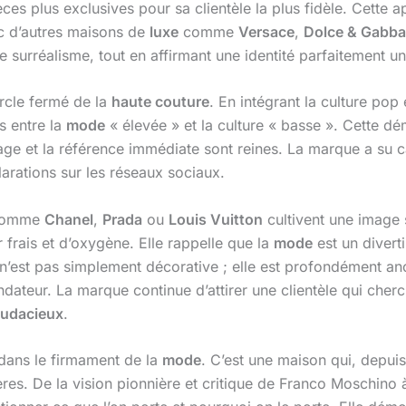
ces plus exclusives pour sa clientèle la plus fidèle. Cette a
ec d’autres maisons de
luxe
comme
Versace
,
Dolce & Gabb
le surréalisme, tout en affirmant une identité parfaitement u
rcle fermé de la
haute couture
. En intégrant la culture pop
s entre la
mode
« élevée » et la culture « basse ». Cette d
ge et la référence immédiate sont reines. La marque a su ca
rations sur les réseaux sociaux.
 comme
Chanel
,
Prada
ou
Louis Vuitton
cultivent une image 
 frais et d’oxygène. Elle rappelle que la
mode
est un divert
n’est pas simplement décorative ; elle est profondément an
ateur. La marque continue d’attirer une clientèle qui cherch
audacieux
.
dans le firmament de la
mode
. C’est une maison qui, depuis
ières. De la vision pionnière et critique de Franco Moschino