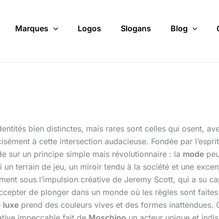
Marques
Logos
Slogans
Blog
ntités bien distinctes, mais rares sont celles qui osent, ave
isément à cette intersection audacieuse. Fondée par l’esprit
de sur un principe simple mais révolutionnaire : la
mode
peut
si un terrain de jeu, un miroir tendu à la société et une exc
ment sous l’impulsion créative de Jeremy Scott, qui a su cap
accepter de plonger dans un monde où les règles sont faites
e
luxe
prend des couleurs vives et des formes inattendues. Ce
ative impeccable fait de
Moschino
un acteur unique et ind