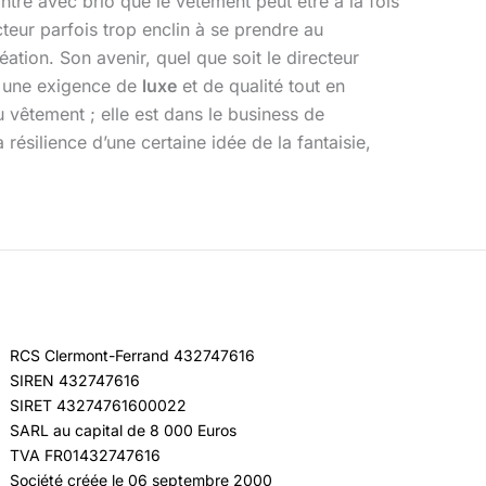
tre avec brio que le vêtement peut être à la fois
cteur parfois trop enclin à se prendre au
éation. Son avenir, quel que soit le directeur
ir une exigence de
luxe
et de qualité tout en
 vêtement ; elle est dans le business de
 résilience d’une certaine idée de la fantaisie,
RCS Clermont-Ferrand 432747616
SIREN 432747616
SIRET 43274761600022
SARL au capital de 8 000 Euros
TVA FR01432747616
Société créée le 06 septembre 2000