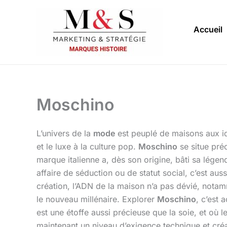
Aller
au
Accueil
contenu
Moschino
L’univers de la
mode
est peuplé de maisons aux ide
et le luxe à la culture pop.
Moschino
se situe préc
marque italienne a, dès son origine, bâti sa légen
affaire de séduction ou de statut social, c’est aus
création, l’ADN de la maison n’a pas dévié, notam
le nouveau millénaire. Explorer
Moschino
, c’est 
est une étoffe aussi précieuse que la soie, et où l
maintenant un niveau d’exigence technique et cré