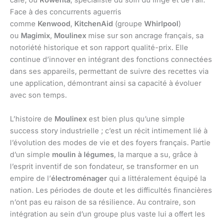
café, ou
Rowenta
, spécialiste du soin du linge et de l’air.
Face à des concurrents aguerris
comme
Kenwood
,
KitchenAid
(groupe
Whirlpool
)
ou
Magimix
,
Moulinex
mise sur son ancrage français, sa
notoriété historique et son rapport qualité-prix. Elle
continue d’innover en intégrant des fonctions connectées
dans ses appareils, permettant de suivre des recettes via
une application, démontrant ainsi sa capacité à évoluer
avec son temps.
L’histoire de
Moulinex
est bien plus qu’une simple
success story industrielle ; c’est un récit intimement lié à
l’évolution des modes de vie et des foyers français. Partie
d’un simple
moulin à légumes
, la marque a su, grâce à
l’esprit inventif de son fondateur, se transformer en un
empire de l’
électroménager
qui a littéralement équipé la
nation. Les périodes de doute et les difficultés financières
n’ont pas eu raison de sa résilience. Au contraire, son
intégration au sein d’un groupe plus vaste lui a offert les