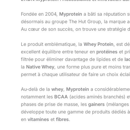
Fondée en 2004,
Myprotein
a bâti sa réputation s
désormais au groupe The Hut Group, la marque a s
Au cœur de son succès, on trouve une stratégie 
Le produit emblématique, la
Whey Protein
, est d
excellent équilibre entre teneur en
protéines
et pr
filtrée pour éliminer davantage de lipides et de
la
la
Native Whey
, une forme plus pure et moins tra
permet à chaque utilisateur de faire un choix éclai
Au-delà de la
whey
,
Myprotein
a considérablemen
notamment les
BCAA
(acides aminés branchés) e
phases de prise de masse, les
gainers
(mélanges h
développe toute une gamme de produits dédiés à l
en
vitamines
et
fibres
.