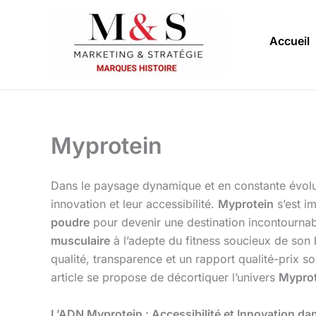
Aller
au
Accueil
contenu
Myprotein
Dans le paysage dynamique et en constante évolu
innovation et leur accessibilité.
Myprotein
s’est i
poudre
pour devenir une destination incontournabl
musculaire
à l’adepte du fitness soucieux de son
qualité, transparence et un rapport qualité-prix 
article se propose de décortiquer l’univers
Myprot
L’ADN Myprotein : Accessibilité et Innovation dan