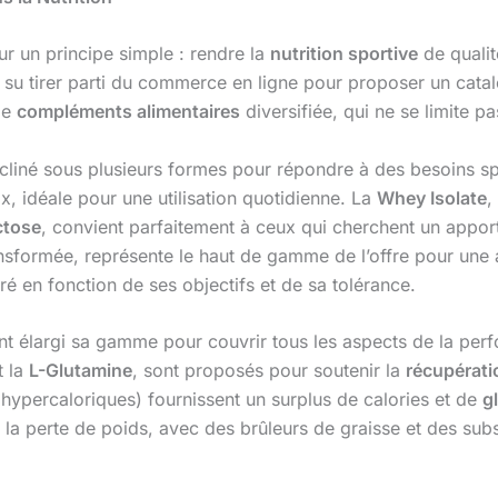
ur un principe simple : rendre la
nutrition sportive
de qualit
u tirer parti du commerce en ligne pour proposer un catal
de
compléments alimentaires
diversifiée, qui ne se limite p
écliné sous plusieurs formes pour répondre à des besoins s
ix, idéale pour une utilisation quotidienne. La
Whey Isolate
,
ctose
, convient parfaitement à ceux qui cherchent un apport
nsformée, représente le haut de gamme de l’offre pour une 
ré en fonction de ses objectifs et de sa tolérance.
t élargi sa gamme pour couvrir tous les aspects de la perf
t la
L-Glutamine
, sont proposés pour soutenir la
récupérati
ypercaloriques) fournissent un surplus de calories et de
g
a perte de poids, avec des brûleurs de graisse et des sub