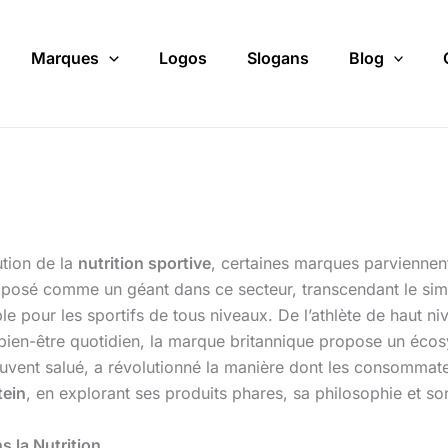
Marques
Logos
Slogans
Blog
tion de la
nutrition sportive
, certaines marques parviennen
mposé comme un géant dans ce secteur, transcendant le simp
e pour les sportifs de tous niveaux. De l’athlète de haut n
 bien-être quotidien, la marque britannique propose un éco
souvent salué, a révolutionné la manière dont les consommat
ein
, en explorant ses produits phares, sa philosophie et s
s la Nutrition