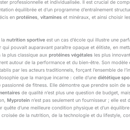
ster professionnelle et individualisée. Il est crucial de com
tation équilibrée et d’un programme d’entraînement structuré
récis en
protéines
,
vitamines
et minéraux, et ainsi choisir le
 la
nutrition sportive
est un cas d’école qui illustre une par
ui pouvait auparavant paraître opaque et élitiste, en metta
n
la plus classique aux
protéines végétales
les plus innovant
rent autour de la performance et du bien-être. Son modèle 
lis par les acteurs traditionnels, forçant l’ensemble de l’i
hilosophie que la marque incarne : celle d’une
diététique spo
 passionné de fitness. Elle démontre que prendre soin de 
mentaires
de qualité n’est plus une question de budget, mai
ion,
Myprotein
n’est pas seulement un fournisseur ; elle est
 quête d’une meilleure condition physique et d’un équilibre 
 croisée de la nutrition, de la technologie et du lifestyle, c