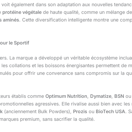
 voit également dans son adaptation aux nouvelles tendance
e
protéine végétale
de haute qualité, comme un mélange de p
s aminés
. Cette diversification intelligente montre une co
ur le Sportif
ers. La marque a développé un véritable écosystème inclua
, les collations et les boissons énergisantes permettent de 
mulés pour offrir une convenance sans compromis sur la quali
cteurs établis comme
Optimum Nutrition
,
Dymatize
,
BSN
o
motionnelles agressives. Elle rivalise aussi bien avec les
lk
(anciennement Bulk Powders),
Prozis
ou
BioTech USA
. 
marques premium, sans sacrifier la qualité.