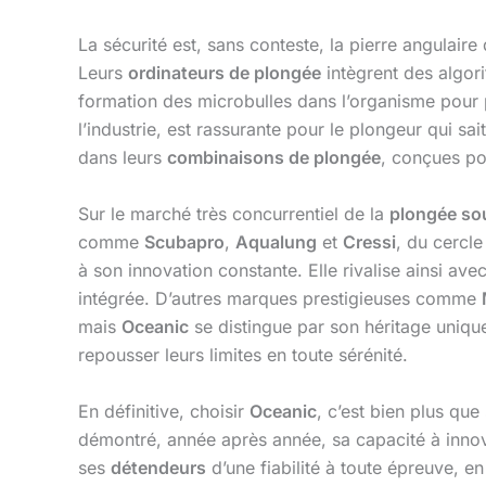
La sécurité est, sans conteste, la pierre angulaire d
Leurs
ordinateurs de plongée
intègrent des algo
formation des microbulles dans l’organisme pour 
l’industrie, est rassurante pour le plongeur qui s
dans leurs
combinaisons de plongée
, conçues po
Sur le marché très concurrentiel de la
plongée so
comme
Scubapro
,
Aqualung
et
Cressi
, du cercl
à son innovation constante. Elle rivalise ainsi a
intégrée. D’autres marques prestigieuses comme
mais
Oceanic
se distingue par son héritage uniqu
repousser leurs limites en toute sérénité.
En définitive, choisir
Oceanic
, c’est bien plus qu
démontré, année après année, sa capacité à innove
ses
détendeurs
d’une fiabilité à toute épreuve, 