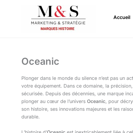
Aller
au
Accueil
contenu
Oceanic
Plonger dans le monde du silence n’est pas un acte
votre équipement. Dans ce domaine, la précision, l
sécurisée. Depuis des décennies, une marque inca
plonger au cœur de l’univers
Oceanic
, pour décr
son histoire, ses innovations majeures et les rais
durable.
L’histoire d’
Oceanic
est inextricablement liée à ce