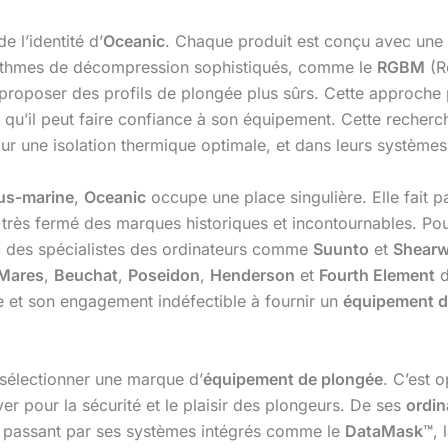
e l’identité d’
Oceanic
. Chaque produit est conçu avec une
rithmes de décompression sophistiqués, comme le
RGBM
(R
proposer des profils de plongée plus sûrs. Cette approche 
ait qu’il peut faire confiance à son équipement. Cette recher
ur une isolation thermique optimale, et dans leurs système
us-marine
,
Oceanic
occupe une place singulière. Elle fait p
e très fermé des marques historiques et incontournables. Po
vec des spécialistes des ordinateurs comme
Suunto
et
Shearw
Mares
,
Beuchat
,
Poseidon
,
Henderson
et
Fourth Element
d
e et son engagement indéfectible à fournir un
équipement d
e sélectionner une marque d’
équipement de plongée
. C’est 
r pour la sécurité et le plaisir des plongeurs. De ses
ordin
en passant par ses systèmes intégrés comme le
DataMask™
, 