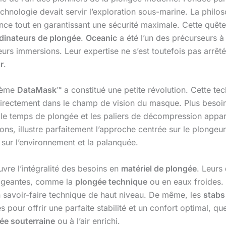
echnologie devait servir l’exploration sous-marine. La philo
ance tout en garantissant une sécurité maximale. Cette quêt
dinateurs de plongée
.
Oceanic
a été l’un des précurseurs à
 leurs immersions. Leur expertise ne s’est toutefois pas arrê
r
.
stème
DataMask™
a constitué une petite révolution. Cette te
irectement dans le champ de vision du masque. Plus besoin 
 le temps de plongée et les paliers de décompression appara
ons, illustre parfaitement l’approche centrée sur le plongeur 
e sur l’environnement et la palanquée.
vre l’intégralité des besoins en
matériel de plongée
. Leurs
xigeantes, comme la
plongée technique
ou en eaux froides. 
d’un savoir-faire technique de haut niveau. De même, les
stabs
s pour offrir une parfaite stabilité et un confort optimal, 
ée souterraine
ou à l’air enrichi.