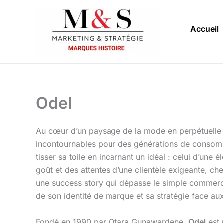
Aller
au
Accueil
contenu
Odel
Au cœur d’un paysage de la mode en perpétuelle 
incontournables pour des générations de conso
tisser sa toile en incarnant un idéal : celui d’une
goût et des attentes d’une clientèle exigeante, ch
une success story qui dépasse le simple commerce 
de son identité de marque et sa stratégie face au
Fondé en 1990 par Otara Gunawardene,
Odel
est 