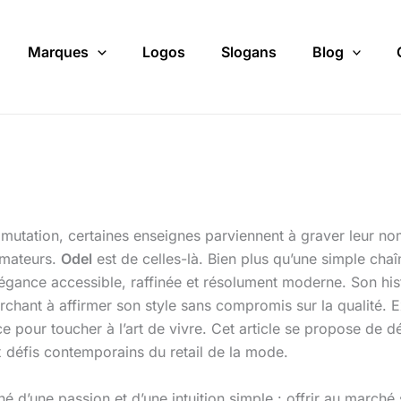
Marques
Logos
Slogans
Blog
mutation, certaines enseignes parviennent à graver leur n
mmateurs.
Odel
est de celles-là. Bien plus qu’une simple chaîn
 élégance accessible, raffinée et résolument moderne. Son hist
erchant à affirmer son style sans compromis sur la qualité. E
pour toucher à l’art de vivre. Cet article se propose de dé
x défis contemporains du retail de la mode.
né d’une passion et d’une intuition simple : offrir au march