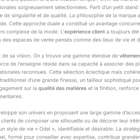
tionales soigneusement sélectionnées. Parti d’un petit sta
 de singularité et de qualité. La philosophie de la marque a 
onde. Cette approche duale a constitué un avantage concurren
ers complexe de la mode. L’
expérience client
a toujours été
 des espaces de vente pensés comme des lieux de vie et d
ect de sa vision. On y trouve une gamme étendue de
vêtemen
orce de l’enseigne réside dans sa capacité à associer des p
ationales reconnues. Cette sélection éclectique mais cohér
traditionnel d’une grande finesse, un tailleur sophistiqué p
engagement sur la
qualité des matières
et la finition, renforc
mentaires.
eloppé son univers en proposant une large gamme d’accesso
clients de composer une silhouette ou de décorer leur intéri
’un style de vie « Odel », identifiable et désirable. La stra
nel, formé pour conseiller avec expertise, contribue grande