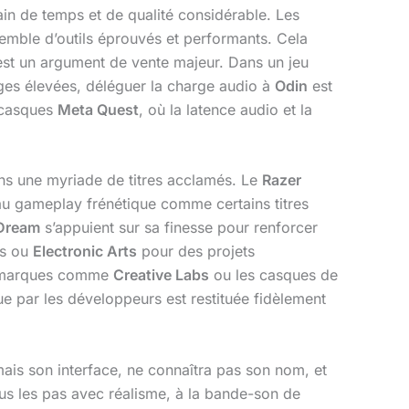
in de temps et de qualité considérable. Les
semble d’outils éprouvés et performants. Cela
 est un argument de vente majeur. Dans un jeu
es élevées, déléguer la charge audio à
Odin
est
s casques
Meta Quest
, où la latence audio et la
ans une myriade de titres acclamés. Le
Razer
 au gameplay frénétique comme certains titres
 Dream
s’appuient sur sa finesse pour renforcer
es ou
Electronic Arts
pour des projets
de marques comme
Creative Labs
ou les casques de
ue par les développeurs est restituée fidèlement
mais son interface, ne connaîtra pas son nom, et
sous les pas avec réalisme, à la bande-son de