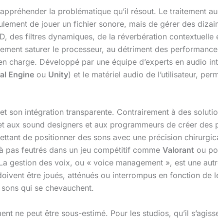
rd appréhender la problématique qu’il résout. Le traitement 
ulement de jouer un fichier sonore, mais de gérer des dizai
D, des filtres dynamiques, de la réverbération contextuelle 
dement saturer le processeur, au détriment des performances
n charge. Développé par une équipe d’experts en audio in
al Engine
ou
Unity
) et le matériel audio de l’utilisateur, p
et son intégration transparente. Contrairement à des solut
met aux sound designers et aux programmeurs de créer des 
mettant de positionner des sons avec une précision chirurgic
i à pas feutrés dans un jeu compétitif comme
Valorant
ou pou
 La gestion des voix, ou « voice management », est une autr
vent être joués, atténués ou interrompus en fonction de leur
 sons qui se chevauchent.
nt ne peut être sous-estimé. Pour les studios, qu’il s’ag