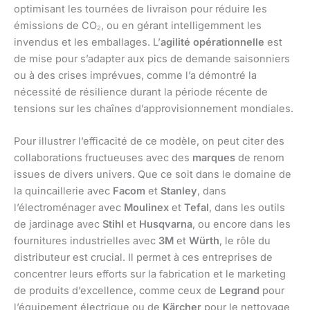
optimisant les tournées de livraison pour réduire les
émissions de CO₂, ou en gérant intelligemment les
invendus et les emballages. L’
agilité opérationnelle
est
de mise pour s’adapter aux pics de demande saisonniers
ou à des crises imprévues, comme l’a démontré la
nécessité de résilience durant la période récente de
tensions sur les chaînes d’approvisionnement mondiales.
Pour illustrer l’efficacité de ce modèle, on peut citer des
collaborations fructueuses avec des
marques
de renom
issues de divers univers. Que ce soit dans le domaine de
la quincaillerie avec
Facom
et
Stanley
, dans
l’électroménager avec
Moulinex
et
Tefal
, dans les outils
de jardinage avec
Stihl
et
Husqvarna
, ou encore dans les
fournitures industrielles avec
3M
et
Würth
, le rôle du
distributeur est crucial. Il permet à ces entreprises de
concentrer leurs efforts sur la fabrication et le marketing
de produits d’excellence, comme ceux de
Legrand
pour
l’équipement électrique ou de
Kärcher
pour le nettoyage