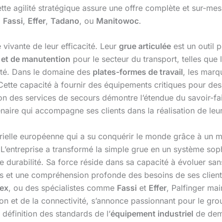
ette agilité stratégique assure une offre complète et sur-me
,
Fassi
,
Effer
,
Tadano
, ou
Manitowoc
.
e vivante de leur efficacité. Leur
grue articulée
est un outil 
 et de manutention
pour le secteur du transport, telles que
vité. Dans le domaine des
plates-formes de travail
, les mar
Cette capacité à fournir des équipements critiques pour des
ntion des services de secours démontre l’étendue du savoir-fa
enaire qui accompagne ses clients dans la réalisation de leur
ustrielle européenne qui a su conquérir le monde grâce à un 
L’entreprise a transformé la simple grue en un système sophi
e durabilité. Sa force réside dans sa capacité à évoluer san
s et une compréhension profonde des besoins de ses client
ex
, ou des spécialistes comme
Fassi
et
Effer
, Palfinger mai
ation et de la connectivité, s’annonce passionnant pour le gro
 définition des standards de l’
équipement industriel
de dema