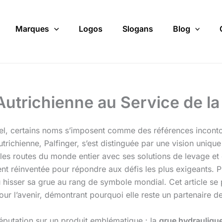
Marques
Logos
Slogans
Blog
 Autrichienne au Service de 
iel, certains noms s’imposent comme des références incont
autrichienne, Palfinger, s’est distinguée par une vision uniqu
t les routes du monde entier avec ses solutions de levage et 
t réinventée pour répondre aux défis les plus exigeants. Pl
u hisser sa grue au rang de symbole mondial. Cet article s
our l’avenir, démontrant pourquoi elle reste un partenaire d
éputation sur un produit emblématique : la
grue hydrauliqu