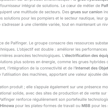
 fournisseur intégral de solutions. Le cœur de métier de
Pal
quipent une multitude de secteurs. Des
grues sur camion
in
es solutions pour les pompiers et le secteur nautique, leur
e s’adresser à une clientèle variée, tout en maintenant un ni
nce de Palfinger. Le groupe consacre des ressources substan
hniques. L’objectif est double : améliorer les performanc
ernières avancées technologiques. L’
électrification des éq
utions plus sobres en énergie, comme les grues hybrides ou
ent, l’intégration de la connectivité et de l’
Internet des Objet
l’utilisation des machines, apportant une valeur ajoutée déci
ovation produit ; elle s’appuie également sur une présence m
ational solide, avec des sites de production et de vente sur 
Palfinger renforce régulièrement son portefeuille technologi
Hinowa
pour les plates-formes de travail ou
MBB
pour les 