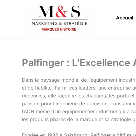
Aller
au
Accueil
contenu
Palfinger : L’Excellence
Dans le paysage mondial de l’équipement industr
et de fiabilité. Parmi ces leaders, une entreprise 
décennies, elle façonne les chantiers, les ports e
passion pour l’ingénierie de précision, constammen
l’ADN même d’un équipementier industriel qui a s
les produits phares de la marque et sa stratégie p
Fondée en 1932 à Salzbourg, Palfinger a bâti sa r