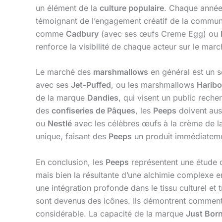
un élément de la
culture populaire
. Chaque année
témoignant de l’engagement créatif de la communa
comme
Cadbury
(avec ses œufs Creme Egg) ou
renforce la visibilité de chaque acteur sur le mar
Le marché des
marshmallows
en général est un 
avec ses
Jet-Puffed
, ou les marshmallows
Haribo
de la marque
Dandies
, qui visent un public rech
des
confiseries de Pâques
, les
Peeps
doivent aus
ou
Nestlé
avec les célèbres œufs à la crème de 
unique, faisant des
Peeps
un produit immédiatement
En conclusion, les
Peeps
représentent une étude de
mais bien la résultante d’une alchimie complexe en
une intégration profonde dans le tissu culturel et 
sont devenus des icônes. Ils démontrent comment 
considérable. La capacité de la marque
Just Bor