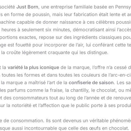
 société
Just Born
, une entreprise familiale basée en Penn
en forme de poussin, mais leur fabrication était lente et a
machine capable de donner naissance à ces célèbres poussin
 heures à seulement six minutes, démocratisant ainsi l’accès
oportions exactes, repose sur des ingrédients classiques po
 est fouetté pour incorporer de l’air, lui conférant cette te
 la croûte légèrement craquante qui les distingue.
t la
variété la plus iconique
de la marque, l’offre n’a cessé de
toutes les formes et dans toutes les couleurs de l’arc-en-ci
 marque a maîtrisé l’art de la
confiserie de saison
. Les s
des parfums comme la fraise, la chantilly, le chocolat, ou m
êt des consommateurs tout au long de l’année et de renouve
ur la notoriété et l’affection que le public porte à ses produi
e de consommation. Ils sont devenus un véritable phénomèn
que aussi incontournable que celle des œufs en chocolat. Cet