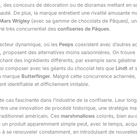
, des concours de décoration ou de dioramas mettant en s
uté. De plus, la marque entretient une rivalité amusante ma
Mars Wrigley
(avec sa gamme de chocolats de Pâques), une 
ché très concurrentiel des
confiseries de Pâques
.
secteur dynamique, où les
Peeps
coexistent avec d’autres 
, proposent des alternatives moins saisonnières. On trou
erchant des ingrédients différents, par exemple sans gélatin
si composer avec les géants du chocolat tels que
Lindt
et s
la marque
Butterfinger
. Malgré cette concurrence acharnée
 identifiable et difficilement imitable.
 cas fascinante dans l’industrie de la confiserie. Leur longé
tre une innovation de procédé historique, une stratégie mark
traditionnel américain. Ces
marshmallows
colorés, bien au-
un produit apparemment simple peut, avec le temps, acquér
n
à se renouveler constamment, en introduisant de nouvelles