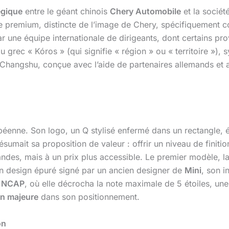
égique
entre le géant chinois
Chery Automobile
et la sociét
que premium, distincte de l’image de Chery, spécifiquemen
ar une équipe internationale de dirigeants, dont certains p
 grec « Kóros » (qui signifie « région » ou « territoire »), 
 Changshu, conçue avec l’aide de partenaires allemands et a
enne. Son logo, un Q stylisé enfermé dans un rectangle, év
umait sa proposition de valeur : offrir un niveau de finiti
ndes, mais à un prix plus accessible. Le premier modèle, l
 son design épuré signé par un ancien designer de
Mini
, son i
o NCAP
, où elle décrocha la note maximale de 5 étoiles, un
on majeure
dans son positionnement.
on