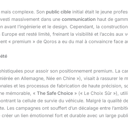
e mais complexe. Son
public cible
initial était le jeune prof
 investi massivement dans une
communication
haut de gamme
 avant l’ingénierie et le design. Cependant, la constructio
rope est resté limité, freinant la visibilité et l’accès aux
ment « premium » de Qoros a eu du mal à convaincre face a
iété
phistiquées pour assoir son positionnement premium. La ca
niérée en Allemagne, Née en Chine »), visait à rassurer le m
ionales et les processus de fabrication de haute précision, s
agne mémorable, «
The Safe Choice
» (« Le Choix Sûr »), uti
ntrant la cellule de survie du véhicule. Malgré la qualité d
te. Les campagnes ont souffert d’un décalage entre l’ambitio
réer un lien émotionnel fort et durable avec un large publi