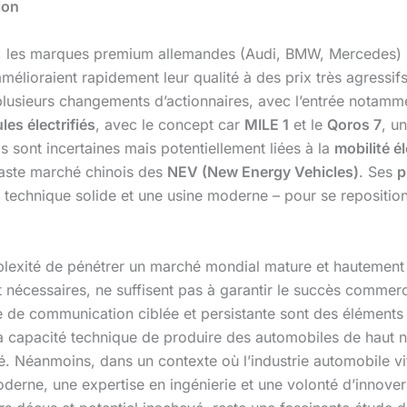
ion
, les marques premium allemandes (Audi, BMW, Mercedes) bén
élioraient rapidement leur qualité à des prix très agressif
 plusieurs changements d’actionnaires, avec l’entrée notam
les électrifiés
, avec le concept car
MILE 1
et le
Qoros 7
, u
 sont incertaines mais potentiellement liées à la
mobilité é
 vaste marché chinois des
NEV (New Energy Vehicles)
. Ses
p
me technique solide et une usine moderne – pour se repositio
omplexité de pénétrer un marché mondial mature et hautemen
sont nécessaires, ne suffisent pas à garantir le succès comme
ie de communication ciblée et persistante sont des éléments t
a capacité technique de produire des automobiles de haut niv
é. Néanmoins, dans un contexte où l’industrie automobile vit 
oderne, une expertise en ingénierie et une volonté d’innover