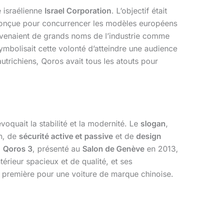
é israélienne
Israel Corporation
. L’objectif était
t conçue pour concurrencer les modèles européens
rovenaient de grands noms de l’industrie comme
symbolisait cette volonté d’atteindre une audience
utrichiens, Qoros avait tous les atouts pour
oquait la stabilité et la modernité. Le
slogan
,
on, de
sécurité active et passive
et de
design
a
Qoros 3
, présenté au
Salon de Genève
en 2013,
ntérieur spacieux et de qualité, et ses
e première pour une voiture de marque chinoise.