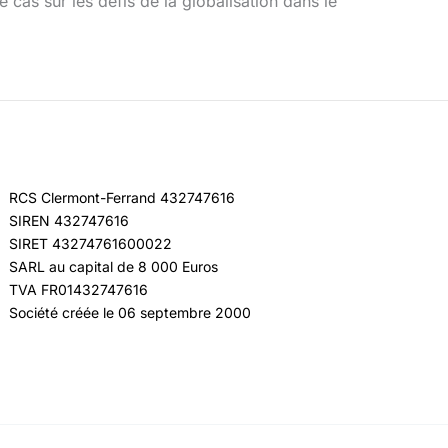
 cas sur les défis de la globalisation dans le
RCS Clermont-Ferrand 432747616
SIREN 432747616
SIRET 43274761600022
SARL au capital de 8 000 Euros
TVA FR01432747616
Société créée le 06 septembre 2000