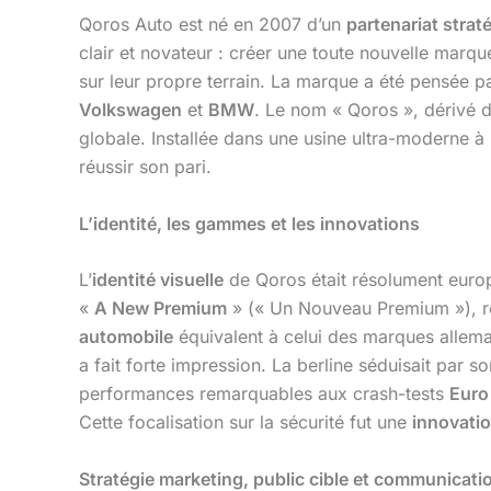
Qoros Auto est né en 2007 d’un
partenariat strat
clair et novateur : créer une toute nouvelle mar
sur leur propre terrain. La marque a été pensée p
Volkswagen
et
BMW
. Le nom « Qoros », dérivé du
globale. Installée dans une usine ultra-moderne à
réussir son pari.
L’identité, les gammes et les innovations
L’
identité visuelle
de Qoros était résolument europé
«
A New Premium
» (« Un Nouveau Premium »), rés
automobile
équivalent à celui des marques allema
a fait forte impression. La berline séduisait par
performances remarquables aux crash-tests
Eur
Cette focalisation sur la sécurité fut une
innovati
Stratégie marketing, public cible et communicati