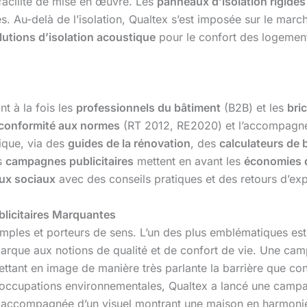
 facilité de mise en œuvre. Les
panneaux d’isolation rigides
. Au-delà de l’isolation, Qualtex s’est imposée sur le mar
lutions d’isolation acoustique
pour le confort des logeme
nt à la fois les
professionnels du bâtiment
(B2B) et les
bri
conformité aux normes
(RT 2012, RE2020) et l’accompagn
ique, via des
guides de la rénovation
, des
calculateurs de 
s
campagnes publicitaires
mettent en avant les
économies 
ux sociaux
avec des conseils pratiques et des retours d’ex
licitaires Marquantes
simples et porteurs de sens. L’un des plus emblématiques es
arque aux notions de qualité et de confort de vie. Une camp
ettant en image de manière très parlante la barrière que con
éoccupations environnementales, Qualtex a lancé une camp
accompagnée d’un visuel montrant une maison en harmonie a