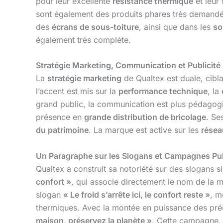
pour leur excellente
résistance thermique
et leur
sont également des produits phares très demandés
des
écrans de sous-toiture
, ainsi que dans les
so
également très complète.
Stratégie Marketing, Communication et Publicité
La
stratégie marketing
de Qualtex est duale, cibla
l’accent est mis sur la
performance technique
, la
grand public, la communication est plus pédagog
présence en
grande distribution de bricolage
. Se
du patrimoine
. La marque est active sur les
résea
Un Paragraphe sur les Slogans et Campagnes Pub
Qualtex a construit sa notoriété sur des slogans 
confort »
, qui associe directement le nom de la m
slogan
« Le froid s’arrête ici, le confort reste »
, m
thermiques. Avec la montée en puissance des pr
maison, préservez la planète »
. Cette campagne, 