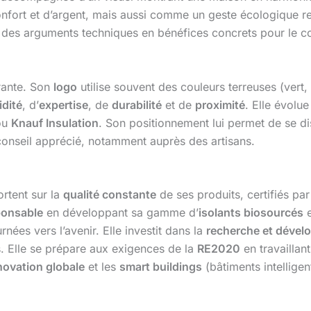
ort et d’argent, mais aussi comme un geste écologique re
 des arguments techniques en bénéfices concrets pour le 
rante. Son
logo
utilise souvent des couleurs terreuses (vert, 
idité
, d’
expertise
, de
durabilité
et de
proximité
. Elle évolu
ou
Knauf Insulation
. Son positionnement lui permet de se d
 conseil apprécié, notamment auprès des artisans.
ortent sur la
qualité constante
de ses produits, certifiés p
ponsable
en développant sa gamme d’
isolants biosourcés
e
rnées vers l’avenir. Elle investit dans la
recherche et déve
ts. Elle se prépare aux exigences de la
RE2020
en travaillant 
novation globale
et les
smart buildings
(bâtiments intelligent