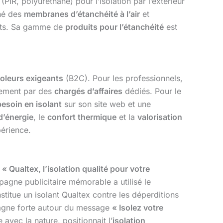
(PIR, polyuréthane) pour l’isolation par l’extérieur
ché des
membranes d’étanchéité à l’air
et
nts. Sa gamme de
produits pour l’étanchéité
est
coleurs exigeants
(B2C). Pour les professionnels,
ement par des
chargés d’affaires
dédiés. Pour le
besoin en isolant
sur son site web et une
d’énergie
, le
confort thermique
et la
valorisation
périence.
t
« Qualtex, l’isolation qualité pour votre
agne publicitaire mémorable a utilisé le
stitue un isolant Qualtex contre les déperditions
agne forte autour du message
« Isolez votre
vec la nature, positionnait l’
isolation