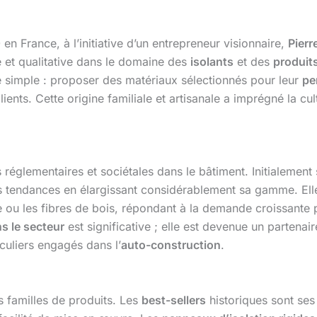
n France, à l’initiative d’un entrepreneur visionnaire,
Pierr
e et qualitative dans le domaine des
isolants
et des
produit
e simple : proposer des matériaux sélectionnés pour leur
pe
ients. Cette origine familiale et artisanale a imprégné la cul
 réglementaires et sociétales dans le bâtiment. Initialement
les tendances en élargissant considérablement sa gamme. Ell
e ou les fibres de bois, répondant à la demande croissante 
s le secteur
est significative ; elle est devenue un partena
iculiers engagés dans l’
auto-construction
.
s familles de produits. Les
best-sellers
historiques sont se