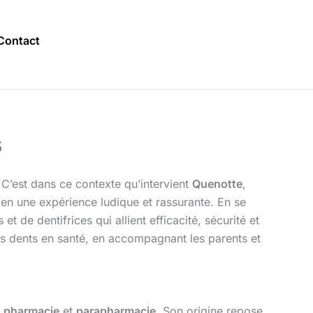
Contact
s
 C’est dans ce contexte qu’intervient
Quenotte
,
n une expérience ludique et rassurante. En se
de dentifrices qui allient efficacité, sécurité et
es dents en santé, en accompagnant les parents et
n
pharmacie
et
parapharmacie
. Son origine repose