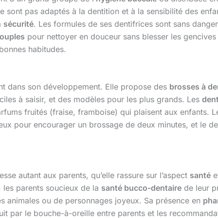
ne sont pas adaptés à la dentition et à la sensibilité des e
a
sécurité
. Les formules de ses dentifrices sont sans danger
souples
pour nettoyer en douceur sans blesser les gencives fr
 bonnes habitudes.
ant dans son développement. Elle propose des
brosses à de
les à saisir, et des modèles pour les plus grands. Les
dent
fums fruités (fraise, framboise) qui plaisent aux enfants. 
ineux pour encourager un brossage de deux minutes, et le d
sse autant aux parents, qu’elle rassure sur l’aspect
santé
e
 les parents soucieux de la
santé bucco-dentaire
de leur p
tes animales ou de personnages joyeux. Sa présence en
pha
it par le bouche-à-oreille entre parents et les recommand