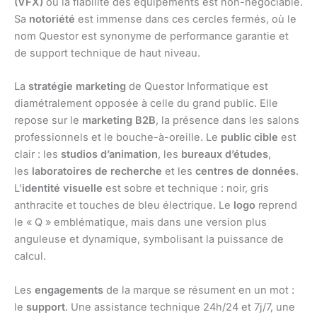
(VFX)
où la fiabilité des équipements est non-négociable.
Sa
notoriété
est immense dans ces cercles fermés, où le
nom Questor est synonyme de performance garantie et
de support technique de haut niveau.
La
stratégie marketing
de Questor Informatique est
diamétralement opposée à celle du grand public. Elle
repose sur le
marketing B2B
, la présence dans les salons
professionnels et le bouche-à-oreille. Le
public cible
est
clair : les
studios d’animation
, les
bureaux d’études
,
les
laboratoires de recherche
et les
centres de données
.
L’
identité visuelle
est sobre et technique : noir, gris
anthracite et touches de bleu électrique. Le
logo
reprend
le « Q » emblématique, mais dans une version plus
anguleuse et dynamique, symbolisant la puissance de
calcul.
Les
engagements
de la marque se résument en un mot :
le
support
. Une assistance technique 24h/24 et 7j/7, une