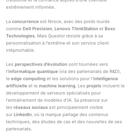
crédibilité et la confiance auprès d’une clientèle
extrêmement informée.
La
concurrence
est féroce, avec des poids lourds
comme
Dell Precision
,
Lenovo ThinkStation
et
Boxx
Technologies
. Mais Questor résiste grâce à sa
personnalisation à l’extrême et son service client
irréprochable.
Les
perspectives d’évolution
sont tournées vers
l’
informatique quantique
(via des partenariats de R&D),
le
edge computing
et les solutions pour l’
intelligence
artificielle
et le
machine learning
. Les
projets
incluent le
développement de serveurs spécialisés pour
l’entraînement de modèles d’IA. Sa présence sur
les
réseaux sociaux
est principalement visible
sur
LinkedIn
, où la marque partage des contenus
techniques, des études de cas et des nouvelles de ses
partenariats.