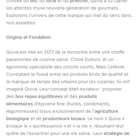
croisée du
bio
, du
local
et du
praticité
, Quiva a su capter
les attentes d’une nouvelle génération de gourmets.
Explorons l’univers de cette marque qui met du sens dans
nos assiettes.
Origine et Fondation
Quiva est née en 2017 de la rencontre entre une cheffe
passionnée de cuisine saine, Chloé Dubois, et un
agronome spécialiste des circuits courts, Marc Lefèvre.
Constatant le fossé entre les produits bruts de qualité et
le manque de temps des urbains pour les cuisiner, ils ont
imaginé Quiva. Leur concept était novateur : proposer
des
box repas équilibrées
et des
produits
alimentaires
d’épicerie fine (huiles, condiments,
légumineuses) issus exclusivement de l’
agriculture
biologique
et de
producteurs locaux
. Le nom « Quiva »
évoque le « quintessence » et « la vie », résumant leur
quête de l’essentiel pour une vie saine. Leur
stratégie de