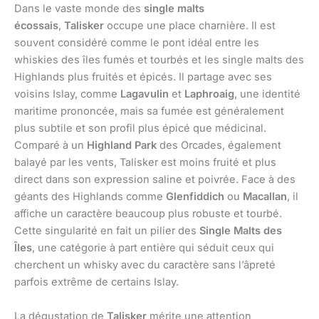
Dans le vaste monde des
single malts
écossais
,
Talisker
occupe une place charnière. Il est
souvent considéré comme le pont idéal entre les
whiskies des îles fumés et tourbés et les single malts des
Highlands plus fruités et épicés. Il partage avec ses
voisins Islay, comme
Lagavulin
et
Laphroaig
, une identité
maritime prononcée, mais sa fumée est généralement
plus subtile et son profil plus épicé que médicinal.
Comparé à un
Highland Park
des Orcades, également
balayé par les vents, Talisker est moins fruité et plus
direct dans son expression saline et poivrée. Face à des
géants des Highlands comme
Glenfiddich
ou
Macallan
, il
affiche un caractère beaucoup plus robuste et tourbé.
Cette singularité en fait un pilier des
Single Malts des
Îles
, une catégorie à part entière qui séduit ceux qui
cherchent un whisky avec du caractère sans l’âpreté
parfois extrême de certains Islay.
La dégustation de
Talisker
mérite une attention