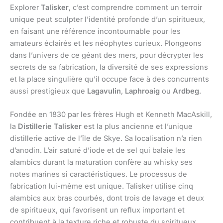
Explorer
Talisker
, c’est comprendre comment un terroir
unique peut sculpter l’identité profonde d’un spiritueux,
en faisant une référence incontournable pour les
amateurs éclairés et les néophytes curieux. Plongeons
dans l’univers de ce géant des mers, pour décrypter les
secrets de sa fabrication, la diversité de ses expressions
et la place singulière qu’il occupe face à des concurrents
aussi prestigieux que
Lagavulin
,
Laphroaig
ou
Ardbeg
.
Fondée en 1830 par les frères Hugh et Kenneth MacAskill,
la
Distillerie Talisker
est la plus ancienne et l’unique
distillerie active de l’île de Skye. Sa localisation n’a rien
d’anodin. L’air saturé d’iode et de sel qui balaie les
alambics durant la maturation confère au whisky ses
notes marines si caractéristiques. Le processus de
fabrication lui-même est unique. Talisker utilise cinq
alambics aux bras courbés, dont trois de lavage et deux
de spiritueux, qui favorisent un reflux important et
contribuent à la texture riche et robuste du spiritueux.