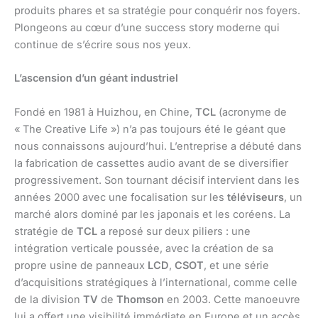
produits phares et sa stratégie pour conquérir nos foyers.
Plongeons au cœur d’une success story moderne qui
continue de s’écrire sous nos yeux.
L’ascension d’un géant industriel
Fondé en 1981 à Huizhou, en Chine,
TCL
(acronyme de
« The Creative Life ») n’a pas toujours été le géant que
nous connaissons aujourd’hui. L’entreprise a débuté dans
la fabrication de cassettes audio avant de se diversifier
progressivement. Son tournant décisif intervient dans les
années 2000 avec une focalisation sur les
téléviseurs
, un
marché alors dominé par les japonais et les coréens. La
stratégie de
TCL
a reposé sur deux piliers : une
intégration verticale poussée, avec la création de sa
propre usine de panneaux
LCD
,
CSOT
, et une série
d’acquisitions stratégiques à l’international, comme celle
de la division
TV
de
Thomson
en 2003. Cette manoeuvre
lui a offert une visibilité immédiate en Europe et un accès