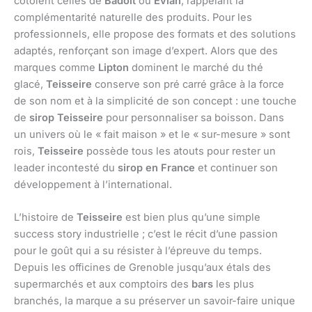
côtoient celles de
Badoit
ou
Évian
, rappelant la
complémentarité naturelle des produits. Pour les
professionnels, elle propose des formats et des solutions
adaptés, renforçant son image d’expert. Alors que des
marques comme
Lipton
dominent le marché du thé
glacé,
Teisseire
conserve son pré carré grâce à la force
de son nom et à la simplicité de son concept : une touche
de
sirop Teisseire
pour personnaliser sa boisson. Dans
un univers où le « fait maison » et le « sur-mesure » sont
rois,
Teisseire
possède tous les atouts pour rester un
leader incontesté du
sirop en France
et continuer son
développement à l’international.
L’histoire de
Teisseire
est bien plus qu’une simple
success story industrielle ; c’est le récit d’une passion
pour le goût qui a su résister à l’épreuve du temps.
Depuis les officines de Grenoble jusqu’aux étals des
supermarchés et aux comptoirs des
bars
les plus
branchés, la marque a su préserver un savoir-faire unique