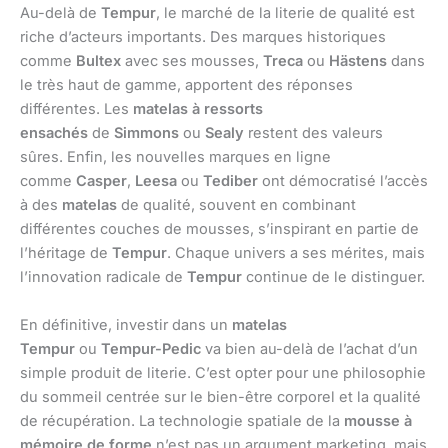
Au-delà de
Tempur
, le marché de la literie de qualité est
riche d’acteurs importants. Des marques historiques
comme
Bultex
avec ses mousses,
Treca
ou
Hästens
dans
le très haut de gamme, apportent des réponses
différentes. Les
matelas à ressorts
ensachés
de
Simmons
ou
Sealy
restent des valeurs
sûres. Enfin, les nouvelles marques en ligne
comme
Casper
,
Leesa
ou
Tediber
ont démocratisé l’accès
à des
matelas
de qualité, souvent en combinant
différentes couches de mousses, s’inspirant en partie de
l’héritage de
Tempur
. Chaque univers a ses mérites, mais
l’innovation radicale de
Tempur
continue de le distinguer.
En définitive, investir dans un
matelas
Tempur
ou
Tempur-Pedic
va bien au-delà de l’achat d’un
simple produit de literie. C’est opter pour une philosophie
du sommeil centrée sur le bien-être corporel et la qualité
de récupération. La technologie spatiale de la
mousse à
mémoire de forme
n’est pas un argument marketing, mais