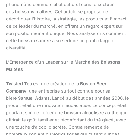
phénomène commercial et culturel dans le secteur
des
boissons maltées
. Cet article se propose de
décortiquer l’histoire, la stratégie, les produits et l’impact
de ce leader du marché, en offrant un regard expert sur
son positionnement unique. Nous analyserons comment
cette
boisson sucrée
a su séduire un public large et
diversifié.
L’Émergence d’un Leader sur le Marché des Boissons
Maltées
Twisted Tea
est une création de la
Boston Beer
Company
, une entreprise surtout connue pour sa
bière
Samuel Adams
. Lancé au début des années 2000, le
produit était une innovation audacieuse. Le concept était
pourtant simple : créer une
boisson alcoolisée au thé
qui
offrirait le goût familier et réconfortant du thé glacé, avec
une touche d’alcool discrète. Contrairement à de
nombreux
coolers
ou
vodka sodas
qui misent sur des