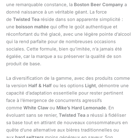
une remarquable constance, la
Boston Beer Company
a
donné naissance à un véritable géant. La force
de
Twisted Tea
réside dans son apparente simplicité :
une
boisson maltée
qui offre le goût authentique et
réconfortant du thé glacé, avec une légère pointe d’alcool
qui la rend parfaite pour de nombreuses occasions
sociales. Cette formule, bien qu’imitée, n’a jamais été
égalée, car la marque a su préserver la qualité de son
produit de base.
La diversification de la gamme, avec des produits comme
la version
Half & Half
ou les options
Light
, démontre une
capacité d’adaptation essentielle pour rester pertinent
face à l’émergence de concurrents agressifs
comme
White Claw
ou
Mike’s Hard Lemonade
. En
évoluant sans se renier,
Twisted Tea
a réussi à fidéliser
sa base tout en attirant de nouveaux consommateurs en
quête d’une alternative aux bières traditionnelles ou
aux
hard seltzers
moins généreux en saveur. Son