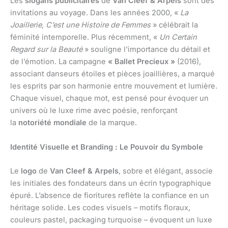
Les
slogans publicitaires
de
Van Cleef & Arpels
sont des
invitations au voyage. Dans les années 2000, «
La
Joaillerie, C’est une Histoire de Femmes
» célébrait la
féminité intemporelle. Plus récemment, «
Un Certain
Regard sur la Beauté
» souligne l’importance du détail et
de l’émotion. La campagne
« Ballet Precieux »
(2016),
associant danseurs étoiles et pièces joaillières, a marqué
les esprits par son harmonie entre mouvement et lumière.
Chaque visuel, chaque mot, est pensé pour évoquer un
univers où le luxe rime avec poésie, renforçant
la
notoriété mondiale
de la marque.
Identité Visuelle et Branding : Le Pouvoir du Symbole
Le
logo
de
Van Cleef & Arpels
, sobre et élégant, associe
les initiales des fondateurs dans un écrin typographique
épuré. L’absence de fioritures reflète la confiance en un
héritage solide. Les codes visuels – motifs floraux,
couleurs pastel, packaging turquoise – évoquent un luxe