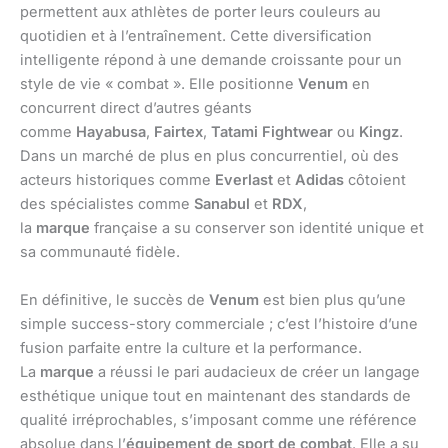
permettent aux athlètes de porter leurs couleurs au
quotidien et à l’entraînement. Cette diversification
intelligente répond à une demande croissante pour un
style de vie « combat ». Elle positionne
Venum
en
concurrent direct d’autres géants
comme
Hayabusa
,
Fairtex
,
Tatami Fightwear
ou
Kingz
.
Dans un marché de plus en plus concurrentiel, où des
acteurs historiques comme
Everlast
et
Adidas
côtoient
des spécialistes comme
Sanabul
et
RDX
,
la
marque
française a su conserver son identité unique et
sa communauté fidèle.
En définitive, le succès de
Venum
est bien plus qu’une
simple success-story commerciale ; c’est l’histoire d’une
fusion parfaite entre la culture et la performance.
La
marque
a réussi le pari audacieux de créer un langage
esthétique unique tout en maintenant des standards de
qualité irréprochables, s’imposant comme une référence
absolue dans l’
équipement de sport de combat
. Elle a su