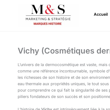
Aller
au
Accueil
contenu
Vichy (Cosmétiques der
L’univers de la dermocosmétique est vaste, mais c
comme une référence incontournable, symbole d’u
les richesses de son histoire et de son environnem
eau thermale aux propriétés uniques, le tout sous
pour comprendre ce qui fait la singularité de ses 
piliers fondateurs de son succès et son positionne
L’histoire de
Vichy
est intrinsèquement liée à la s