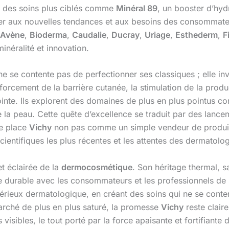
le, des soins plus ciblés comme
Minéral 89
, un booster d’hyd
er aux nouvelles tendances et aux besoins des consommateu
Avène
,
Bioderma
,
Caudalie
,
Ducray
,
Uriage
,
Esthederm
,
F
inéralité et innovation.
ne se contente pas de perfectionner ses classiques ; elle i
nforcement de la barrière cutanée, la stimulation de la produ
ointe. Ils explorent des domaines de plus en plus pointus 
 la peau. Cette quête d’excellence se traduit par des lancem
he place
Vichy
non pas comme un simple vendeur de produit
ientifiques les plus récentes et les attentes des dermatolo
t éclairée de la
dermocosmétique
. Son héritage thermal, sa
e durable avec les consommateurs et les professionnels de 
érieux dermatologique, en créant des soins qui ne se conten
marché de plus en plus saturé, la promesse
Vichy
reste claire
isibles, le tout porté par la force apaisante et fortifiante