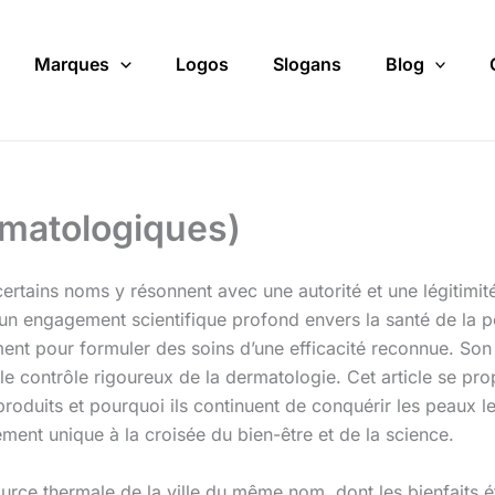
Marques
Logos
Slogans
Blog
matologiques)
ertains noms y résonnent avec une autorité et une légitimité
n engagement scientifique profond envers la santé de la p
ent pour formuler des soins d’une efficacité reconnue. Son c
 le contrôle rigoureux de la dermatologie. Cet article se p
produits et pourquoi ils continuent de conquérir les peaux l
ment unique à la croisée du bien-être et de la science.
ource thermale de la ville du même nom, dont les bienfaits ét