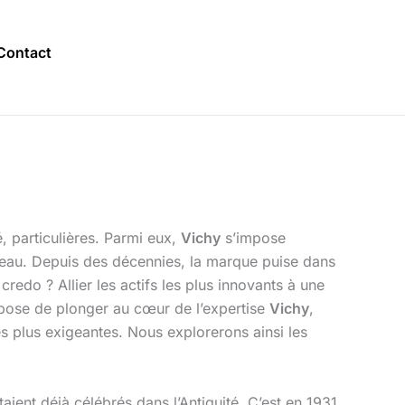
Contact
, particulières. Parmi eux,
Vichy
s’impose
eau. Depuis des décennies, la marque puise dans
redo ? Allier les actifs les plus innovants à une
ropose de plonger au cœur de l’expertise
Vichy
,
es plus exigeantes. Nous explorerons ainsi les
aient déjà célébrés dans l’Antiquité. C’est en 1931