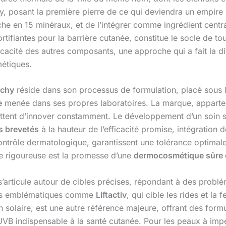
hy, posant la première pierre de ce qui deviendra un empire
che en 15 minéraux, et de l’intégrer comme ingrédient centr
ortifiantes pour la barrière cutanée, constitue le socle de to
fficacité des autres composants, une approche qui a fait la di
étiques.
ichy
réside dans son processus de formulation, placé sous le
e
menée dans ses propres laboratoires. La marque, apparten
tent d’innover constamment. Le développement d’un soin su
fs brevetés
à la hauteur de l’efficacité promise, intégration de
 contrôle dermatologique, garantissent une tolérance optima
ie rigoureuse est la promesse d’une
dermocosmétique sûre e
 s’articule autour de cibles précises, répondant à des prob
nes emblématiques comme
Liftactiv
, qui cible les rides et la
 solaire, est une autre référence majeure, offrant des formul
UVB indispensable à la santé cutanée. Pour les peaux à im