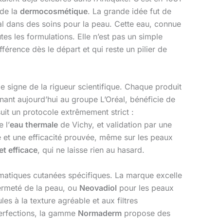
 de la
dermocosmétique
. La grande idée fut de
al dans des soins pour la peau. Cette eau, connue
utes les formulations. Elle n’est pas un simple
fférence dès le départ et qui reste un pilier de
 signe de la rigueur scientifique. Chaque produit
ant aujourd’hui au groupe L’Oréal, bénéficie de
it un protocole extrêmement strict :
 l’
eau thermale
de Vichy, et validation par une
le et une efficacité prouvée, même sur les peaux
t efficace
, qui ne laisse rien au hasard.
lématiques cutanées spécifiques. La marque excelle
 fermeté de la peau, ou
Neovadiol
pour les peaux
es à la texture agréable et aux filtres
perfections, la gamme
Normaderm
propose des