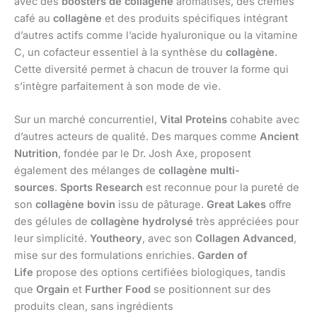
avec des
boosters de collagène
aromatisés, des crèmes
café au
collagène
et des produits spécifiques intégrant
d’autres actifs comme l’acide hyaluronique ou la vitamine
C, un cofacteur essentiel à la synthèse du
collagène
.
Cette diversité permet à chacun de trouver la forme qui
s’intègre parfaitement à son mode de vie.
Sur un marché concurrentiel,
Vital Proteins
cohabite avec
d’autres acteurs de qualité. Des marques comme
Ancient
Nutrition
, fondée par le Dr. Josh Axe, proposent
également des mélanges de
collagène multi-
sources
.
Sports Research
est reconnue pour la pureté de
son
collagène bovin
issu de pâturage.
Great Lakes
offre
des gélules de
collagène hydrolysé
très appréciées pour
leur simplicité.
Youtheory
, avec son
Collagen Advanced
,
mise sur des formulations enrichies.
Garden of
Life
propose des options certifiées biologiques, tandis
que
Orgain
et
Further Food
se positionnent sur des
produits clean, sans ingrédients