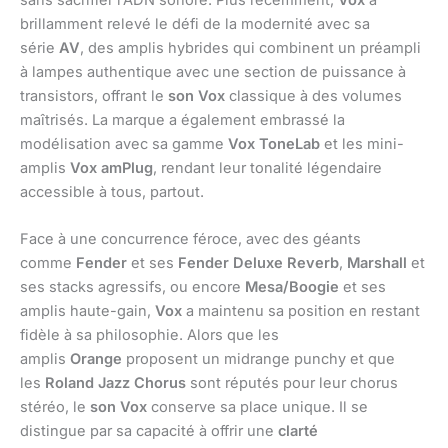
sans sacrifier l’ADN sonore. Plus récemment,
Vox
a
brillamment relevé le défi de la modernité avec sa
série
AV
, des amplis hybrides qui combinent un préampli
à lampes authentique avec une section de puissance à
transistors, offrant le
son Vox
classique à des volumes
maîtrisés. La marque a également embrassé la
modélisation avec sa gamme
Vox ToneLab
et les mini-
amplis
Vox amPlug
, rendant leur tonalité légendaire
accessible à tous, partout.
Face à une concurrence féroce, avec des géants
comme
Fender
et ses
Fender Deluxe Reverb
,
Marshall
et
ses stacks agressifs, ou encore
Mesa/Boogie
et ses
amplis haute-gain,
Vox
a maintenu sa position en restant
fidèle à sa philosophie. Alors que les
amplis
Orange
proposent un midrange punchy et que
les
Roland Jazz Chorus
sont réputés pour leur chorus
stéréo, le
son Vox
conserve sa place unique. Il se
distingue par sa capacité à offrir une
clarté