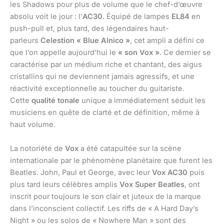
les Shadows pour plus de volume que le chef-d’œuvre
absolu voit le jour : l’
AC30
. Équipé de lampes
EL84
en
push-pull et, plus tard, des légendaires haut-
parleurs
Celestion « Blue Alnico »
, cet ampli a défini ce
que l’on appelle aujourd’hui le
« son Vox »
. Ce dernier se
caractérise par un médium riche et chantant, des aigus
cristallins qui ne deviennent jamais agressifs, et une
réactivité exceptionnelle au toucher du guitariste.
Cette
qualité tonale
unique a immédiatement séduit les
musiciens en quête de clarté et de définition, même à
haut volume.
La notoriété de
Vox
a été catapultée sur la scène
internationale par le phénomène planétaire que furent les
Beatles. John, Paul et George, avec leur
Vox AC30
puis
plus tard leurs célèbres amplis
Vox Super Beatles
, ont
inscrit pour toujours le son clair et juteux de la marque
dans l’inconscient collectif. Les riffs de « A Hard Day’s
Night » ou les solos de « Nowhere Man » sont des