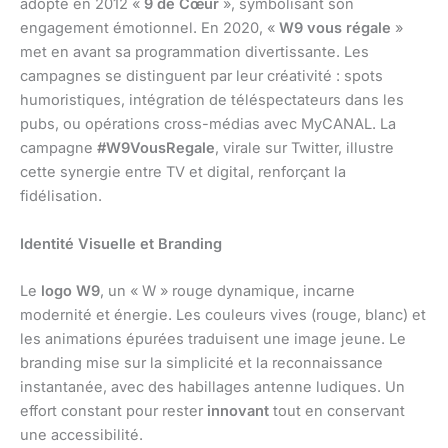
adopte en 2012 «
9 de Cœur
», symbolisant son
engagement émotionnel. En 2020, «
W9 vous régale
»
met en avant sa programmation divertissante. Les
campagnes se distinguent par leur créativité : spots
humoristiques, intégration de téléspectateurs dans les
pubs, ou opérations cross-médias avec MyCANAL. La
campagne
#W9VousRegale
, virale sur Twitter, illustre
cette synergie entre TV et digital, renforçant la
fidélisation.
Identité Visuelle et Branding
Le
logo W9
, un « W » rouge dynamique, incarne
modernité et énergie. Les couleurs vives (rouge, blanc) et
les animations épurées traduisent une image jeune. Le
branding mise sur la simplicité et la reconnaissance
instantanée, avec des habillages antenne ludiques. Un
effort constant pour rester
innovant
tout en conservant
une accessibilité.