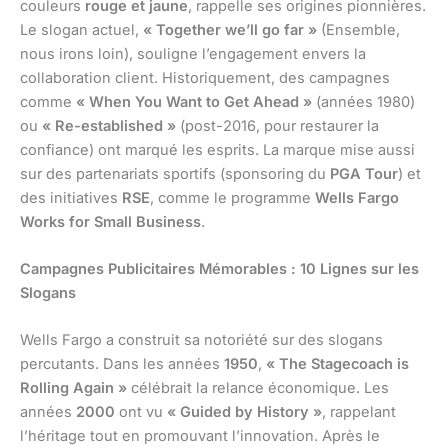
couleurs
rouge et jaune
, rappelle ses origines pionnières.
Le slogan actuel,
« Together we’ll go far »
(Ensemble,
nous irons loin), souligne l’engagement envers la
collaboration client. Historiquement, des campagnes
comme
« When You Want to Get Ahead »
(années 1980)
ou
« Re-established »
(post-2016, pour restaurer la
confiance) ont marqué les esprits. La marque mise aussi
sur des partenariats sportifs (sponsoring du
PGA Tour
) et
des initiatives
RSE
, comme le programme
Wells Fargo
Works for Small Business
.
Campagnes Publicitaires Mémorables : 10 Lignes sur les
Slogans
Wells Fargo a construit sa notoriété sur des slogans
percutants. Dans les années
1950
,
« The Stagecoach is
Rolling Again »
célébrait la relance économique. Les
années
2000
ont vu
« Guided by History »
, rappelant
l’héritage tout en promouvant l’innovation. Après le