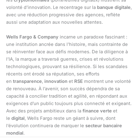
les
cryptomonnaies
(portefeuilles digitaux) illustrent sa
volonté d’innovation. Le recentrage sur la
banque digitale
,
avec une réduction progressive des agences, reflète
aussi une adaptation aux nouvelles attentes.
Wells Fargo & Company
incarne un paradoxe fascinant :
une institution ancrée dans l’histoire, mais contrainte de
se réinventer face aux défis modernes. De la diligence à
l’IA, la marque a traversé guerres, crises et révolutions
technologiques, prouvant sa résilience. Si les scandales
récents ont érodé sa réputation, ses efforts
en
transparence
,
innovation
et
RSE
montrent une volonté
de renouveau. À l’avenir, son succès dépendra de sa
capacité à concilier tradition et agilité, en répondant aux
exigences d’un public toujours plus connecté et exigeant.
Avec des projets ambitieux dans la
finance verte
et
le
digital
, Wells Fargo reste un géant à suivre, dont
l’évolution continuera de marquer le
secteur bancaire
mondial
.